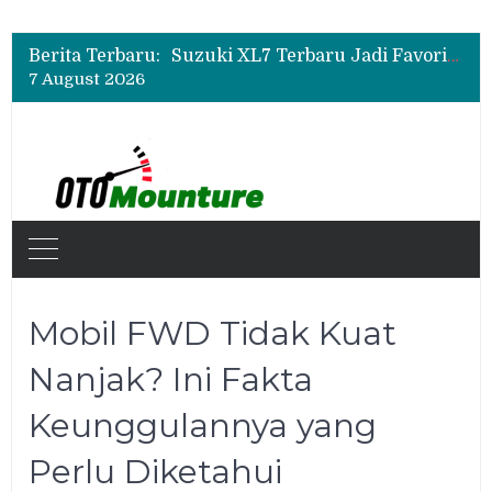
Promo Servis Mitsubishi Agustus 2026, Ada Diskon ESP dan Bodi & Cat Kilau Merdeka
Suzuki XL7 Terbaru Jadi Favorit Test Drive di GIIAS 2026, Ini Fitur yang Paling Dipuji
Berita Terbaru:
Bukan Sekadar Sporty, Ini Alasan Suzuki Fronx SGX Hybrid Kuro Layak Dilirik
7 August 2026
Promo Servis Mitsubishi Agustus 2026, Ada Diskon ESP dan Bodi & Cat Kilau Merdeka
Mobil FWD Tidak Kuat
Nanjak? Ini Fakta
Keunggulannya yang
Perlu Diketahui