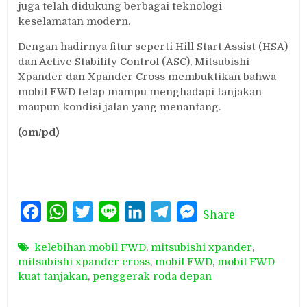
juga telah didukung berbagai teknologi
keselamatan modern.
Dengan hadirnya fitur seperti Hill Start Assist (HSA)
dan Active Stability Control (ASC), Mitsubishi
Xpander dan Xpander Cross membuktikan bahwa
mobil FWD tetap mampu menghadapi tanjakan
maupun kondisi jalan yang menantang.
(om/pd)
Facebook
WhatsApp
Twitter
Line
LinkedIn
Telegram
Messenger
Share
kelebihan mobil FWD
,
mitsubishi xpander
,
mitsubishi xpander cross
,
mobil FWD
,
mobil FWD
kuat tanjakan
,
penggerak roda depan