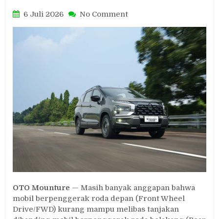
on
6 Juli 2026
No Comment
Mobil
FWD
Tidak
Kuat
Nanjak?
Ini
Fakta
Keunggulannya
yang
Perlu
Diketahui
OTO Mounture
— Masih banyak anggapan bahwa
mobil berpenggerak roda depan (Front Wheel
Drive/FWD) kurang mampu melibas tanjakan