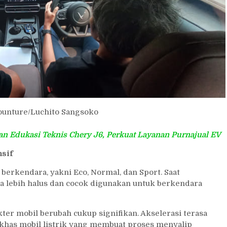
ounture/Luchito Sangsoko
an Edukasi Teknis Chery J6, Perkuat Layanan Purnajual EV
nsif
erkendara, yakni Eco, Normal, dan Sport. Saat
 lebih halus dan cocok digunakan untuk berkendara
er mobil berubah cukup signifikan. Akselerasi terasa
 khas mobil listrik yang membuat proses menyalip