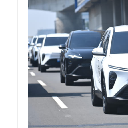
Bareng
VinFast
MPV
7,
Ini
Kesannya