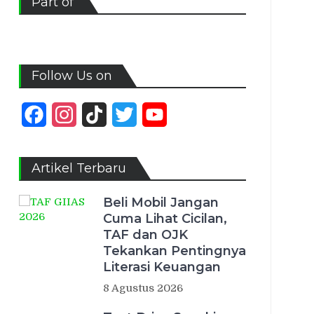
Part of
Follow Us on
Facebook
Instagram
TikTok
Twitter
YouTube
Channel
Artikel Terbaru
Beli Mobil Jangan
Cuma Lihat Cicilan,
TAF dan OJK
Tekankan Pentingnya
Literasi Keuangan
8 Agustus 2026