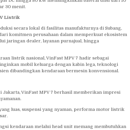
cepat DC hingga 80 kW memungkinkan baterai diisi dari 10
ar 30 menit.
V Listrik
duksi secara lokal di fasilitas manufakturnya di Subang,
n dari komitmen perusahaan dalam memperkuat ekosistem
ui jaringan dealer, layanan purnajual, hingga
n listrik nasional, VinFast MPV 7 hadir sebagai
nginkan mobil keluarga dengan kabin lega, teknologi
fisien dibandingkan kendaraan bermesin konvensional.
 Jakarta, VinFast MPV 7 berhasil memberikan impresi
nyamanan.
yang luas, suspensi yang nyaman, performa motor listrik
sar.
fungsi kendaraan melalui head unit memang membutuhkan