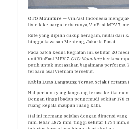
OTO Mounture
— VinFast Indonesia mengajak
listrik keluarga terbarunya, VinFast MPV 7, m
Rute yang dipilih cukup beragam, mulai dari k
hingga kawasan Menteng, Jakarta Pusat.
Pada batch kedua kegiatan ini, sekitar 20 me
unit VinFast MPV 7.
OTO Mounture
berkesempat
putih untuk merasakan bagaimana performa, k
terbaru asal Vietnam tersebut.
Kabin Luas Langsung Terasa Sejak Pertama
Hal pertama yang langsung terasa ketika mem
Dengan tinggi badan pengemudi sekitar 178 
ruang kepala maupun ruang kaki.
Hal ini memang sejalan dengan dimensi yang d
mm, lebar 1.872 mm, tinggi sekitar 1.734 mm
interior terasa lega hingga baris ketiga.