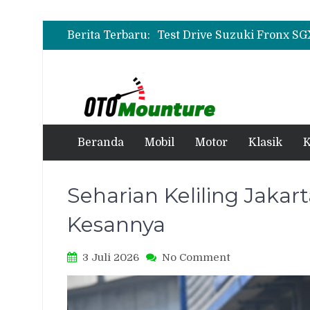
Berita Terbaru:
Beranda
Mobil
Motor
Klasik
K
Seharian Keliling Jakar
Kesannya
on
3 Juli 2026
No Comment
Seharian
Keliling
Jakarta