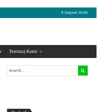
8 August 2026
w
Tentang Kami
Search
Search
for: