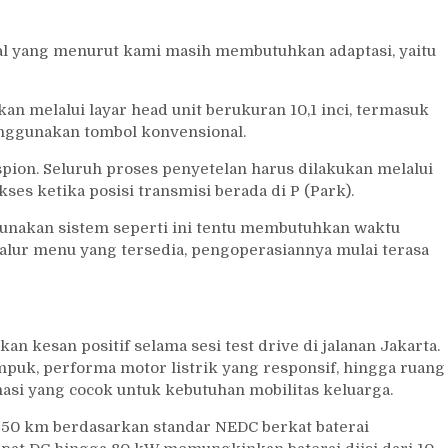
l yang menurut kami masih membutuhkan adaptasi, yaitu
n melalui layar head unit berukuran 10,1 inci, termasuk
nggunakan tombol konvensional.
spion. Seluruh proses penyetelan harus dilakukan melalui
ses ketika posisi transmisi berada di P (Park).
unakan sistem seperti ini tentu membutuhkan waktu
lur menu yang tersedia, pengoperasiannya mulai terasa
n kesan positif selama sesi test drive di jalanan Jakarta.
mpuk, performa motor listrik yang responsif, hingga ruang
i yang cocok untuk kebutuhan mobilitas keluarga.
 450 km berdasarkan standar NEDC berkat baterai