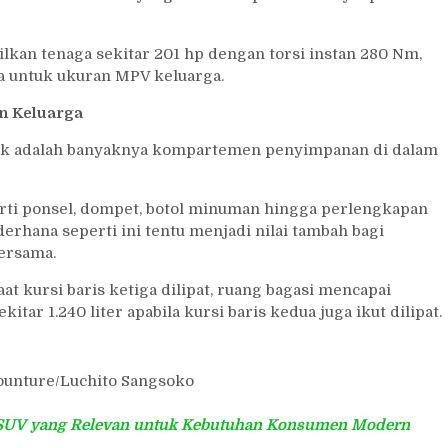
kan tenaga sekitar 201 hp dengan torsi instan 280 Nm,
a untuk ukuran MPV keluarga.
n Keluarga
rik adalah banyaknya kompartemen penyimpanan di dalam
erti ponsel, dompet, botol minuman hingga perlengkapan
erhana seperti ini tentu menjadi nilai tambah bagi
ersama.
Saat kursi baris ketiga dilipat, ruang bagasi mencapai
kitar 1.240 liter apabila kursi baris kedua juga ikut dilipat.
ounture/Luchito Sangsoko
t SUV yang Relevan untuk Kebutuhan Konsumen Modern