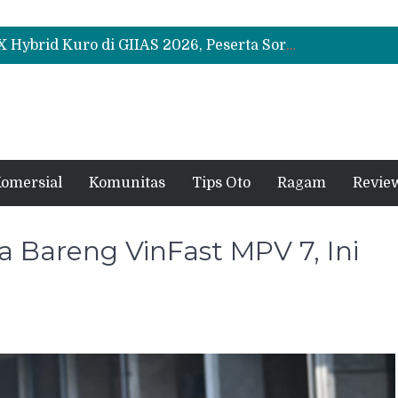
Leapmotor Mulai Perakitan Lokal di Indonesia, B10 dan C10 Jadi Model Perdana
Beli Mobil Jangan Cuma Lihat Cicilan, TAF dan OJK Tekankan Pentingnya Literasi Keuangan
Test Drive Suzuki Fronx SGX Hybrid Kuro di GIIAS 2026, Peserta Soroti Desain Sporty dan DVR
Leapmotor Mulai Perakitan Lokal di Indonesia, B10 dan C10 Jadi Model Perdana
Beli Mobil Jangan Cuma Lihat Cicilan, TAF dan OJK Tekankan Pentingnya Literasi Keuangan
omersial
Komunitas
Tips Oto
Ragam
Revie
ta Bareng VinFast MPV 7, Ini