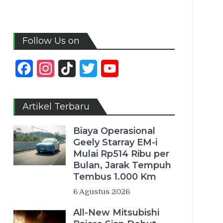
Follow Us on
Facebook
Instagram
TikTok
Twitter
YouTube
Channel
Artikel Terbaru
Biaya Operasional
Geely Starray EM-i
Mulai Rp514 Ribu per
Bulan, Jarak Tempuh
Tembus 1.000 Km
6 Agustus 2026
All-New Mitsubishi