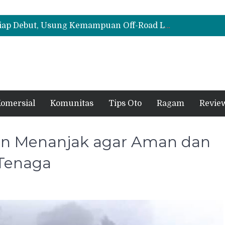
Cloud EV SE, Harga Mulai Rp299 Juta
Biaya Operasional Geely Starray EM-i Mulai Rp514 Ribu per Bulan, Jarak Tempuh Tembus 1.000 Km
All-New Mitsubishi Pajero Siap Debut, Usung Kemampuan Off-Road Lebih Tangguh
Cloud EV SE, Harga Mulai Rp299 Juta
Biaya Operasional Geely Starray EM-i Mulai Rp514 Ribu per Bulan, Jarak Tempuh Tembus 1.000 Km
omersial
Komunitas
Tips Oto
Ragam
Revie
lan Menanjak agar Aman dan
 Tenaga