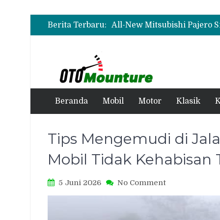
Wuling Tambah Varian New 
Berita Terbaru:
Wuling Tambah Varian New 
Beranda
Mobil
Motor
Klasik
K
Tips Mengemudi di Ja
Mobil Tidak Kehabisan
on
5 Juni 2026
No Comment
Tips
Mengemudi
di