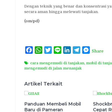
Dengan teknik yang benar dan konsentrasi y
secara aman hingga melewati tanjakan.
(om/pd)
Facebook
WhatsApp
Twitter
Line
LinkedIn
Telegram
Messenger
Share
cara mengemudi di tanjakan
,
mobil di tanj
mengemudi di jalan menanjak
Artikel Terkait
Panduan Membeli Mobil
Shockbr
Baru di Pameran
Cepat R