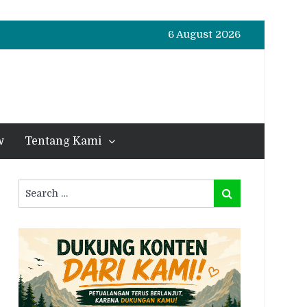
6 August 2026
w
Tentang Kami
Search
Search
for: