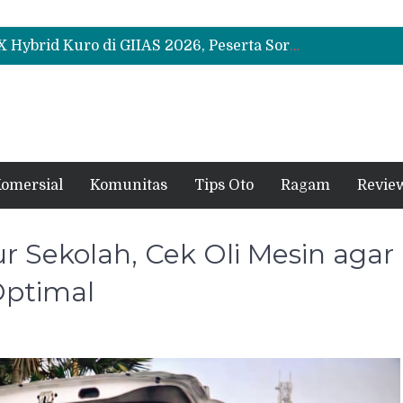
Leapmotor Mulai Perakitan Lokal di Indonesia, B10 dan C10 Jadi Model Perdana
Beli Mobil Jangan Cuma Lihat Cicilan, TAF dan OJK Tekankan Pentingnya Literasi Keuangan
Test Drive Suzuki Fronx SGX Hybrid Kuro di GIIAS 2026, Peserta Soroti Desain Sporty dan DVR
Leapmotor Mulai Perakitan Lokal di Indonesia, B10 dan C10 Jadi Model Perdana
Beli Mobil Jangan Cuma Lihat Cicilan, TAF dan OJK Tekankan Pentingnya Literasi Keuangan
omersial
Komunitas
Tips Oto
Ragam
Revie
r Sekolah, Cek Oli Mesin agar
Optimal