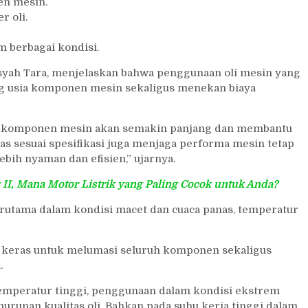
n mesin.
r oli.
m berbagai kondisi.
syah Tara, menjelaskan bahwa penggunaan oli mesin yang
 usia komponen mesin sekaligus menekan biaya
usia komponen mesin akan semakin panjang dan membantu
 sesuai spesifikasi juga menjaga performa mesin tetap
ebih nyaman dan efisien,” ujarnya.
z II, Mana Motor Listrik yang Paling Cocok untuk Anda?
rutama dalam kondisi macet dan cuaca panas, temperatur
bih keras untuk melumasi seluruh komponen sekaligus
.
emperatur tinggi, penggunaan dalam kondisi ekstrem
runan kualitas oli. Bahkan pada suhu kerja tinggi dalam