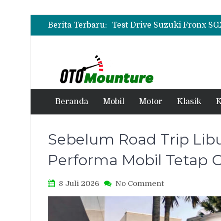
Berita Terbaru:
Beranda
Mobil
Motor
Klasik
K
Sebelum Road Trip Libu
Performa Mobil Tetap 
on
8 Juli 2026
No Comment
Sebelum
Road
Trip