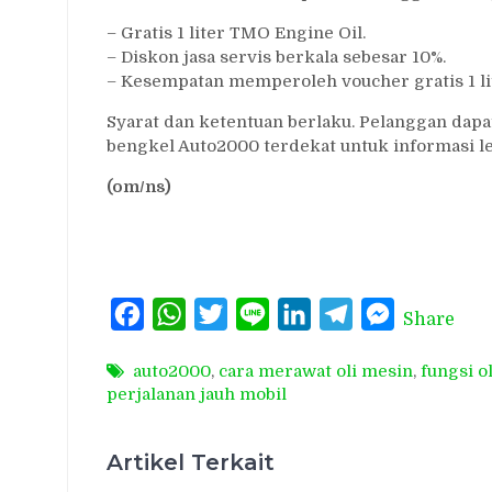
– Gratis 1 liter TMO Engine Oil.
– Diskon jasa servis berkala sebesar 10%.
– Kesempatan memperoleh voucher gratis 1 li
Syarat dan ketentuan berlaku. Pelanggan dap
bengkel Auto2000 terdekat untuk informasi leb
(om/ns)
Facebook
WhatsApp
Twitter
Line
LinkedIn
Telegram
Messenger
Share
auto2000
,
cara merawat oli mesin
,
fungsi o
perjalanan jauh mobil
Artikel Terkait