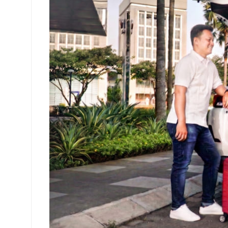
Libur
Sekolah,
Cek
Oli
Mesin
agar
Performa
Mobil
Tetap
Optimal