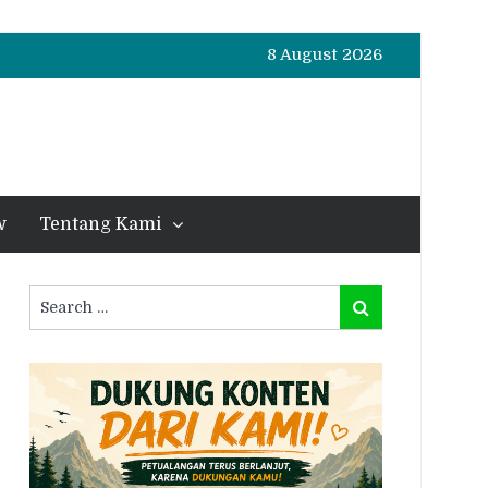
8 August 2026
w
Tentang Kami
Search
Search
for: