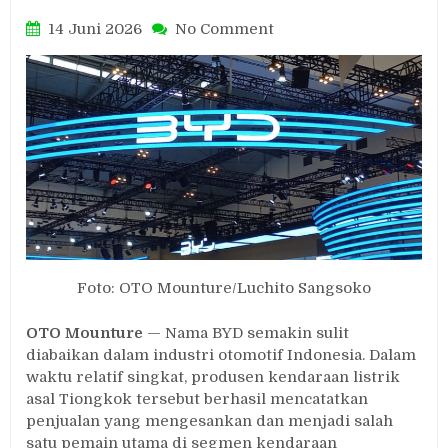
on
14 Juni 2026
No Comment
Di
Balik
Dominasi
BYD
di
Indonesia,
Ada
Tiga
Fakta
Menarik
yang
Perlu
Foto: OTO Mounture/Luchito Sangsoko
Dicermati
OTO Mounture
— Nama BYD semakin sulit
diabaikan dalam industri otomotif Indonesia. Dalam
waktu relatif singkat, produsen kendaraan listrik
asal Tiongkok tersebut berhasil mencatatkan
penjualan yang mengesankan dan menjadi salah
satu pemain utama di segmen kendaraan