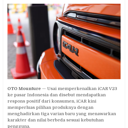
iCAR
V23
Hadir
dalam
3
Varian
Baru,
Harga
Mulai
Rp389
Jutaan
OTO Mounture
— Usai memperkenalkan iCAR V23
ke pasar Indonesia dan disebut mendapatkan
respons positif dari konsumen, iCAR kini
memperluas pilihan produknya dengan
menghadirkan tiga varian baru yang menawarkan
karakter dan nilai berbeda sesuai kebutuhan
pengguna.