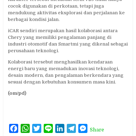
cocok digunakan di perkotaan, tetapi juga
mendukung aktivitas eksplorasi dan perjalanan ke
berbagai kondisi jalan.
iCAR sendiri merupakan hasil kolaborasi antara
Chery yang memiliki pengalaman panjang di
industri otomotif dan Smartmi yang dikenal sebagai
perusahaan teknologi.
Kolaborasi tersebut menghasilkan kendaraan
energi baru yang memadukan inovasi teknologi,
desain modern, dan pengalaman berkendara yang
sesuai dengan kebutuhan konsumen masa kini.
(om/pd)
Facebook
WhatsApp
Twitter
Line
LinkedIn
Telegram
Messenger
Share