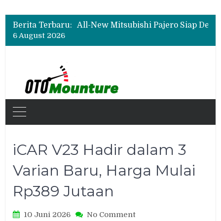
Biaya Operasional Geely Starray EM-i Mulai Rp514 Ribu per Bulan, Jarak Tempuh Tembus 1.000 Km
All-New Mitsubishi Pajero Siap Debut, Usung Kemampuan Off-Road Lebih Tangguh
Berita Terbaru:
Wuling Tambah Varian New Cloud EV SE, Harga Mulai Rp299 Juta
6 August 2026
Biaya Operasional Geely Starray EM-i Mulai Rp514 Ribu per Bulan, Jarak Tempuh Tembus 1.000 Km
iCAR V23 Hadir dalam 3
Varian Baru, Harga Mulai
Rp389 Jutaan
on
10 Juni 2026
No Comment