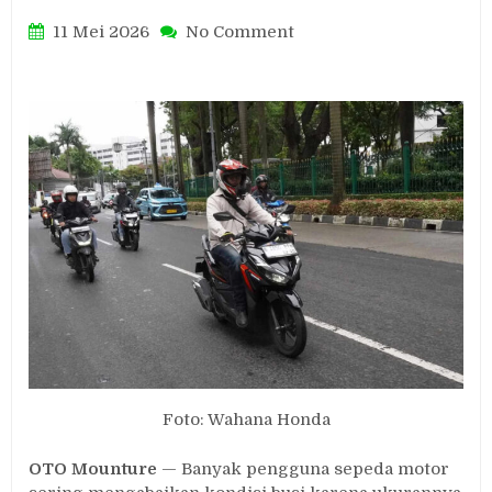
on
11 Mei 2026
No Comment
Motor
Brebet
dan
Boros
BBM?
Bisa
Jadi
Busi
Bermasalah,
Kenali
4
Tandanya
Foto: Wahana Honda
OTO Mounture
— Banyak pengguna sepeda motor