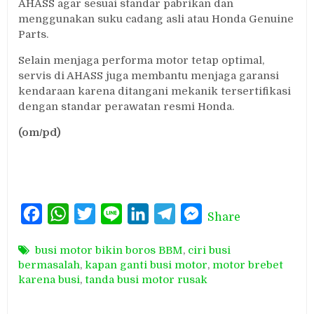
AHASS agar sesuai standar pabrikan dan
menggunakan suku cadang asli atau Honda Genuine
Parts.
Selain menjaga performa motor tetap optimal,
servis di AHASS juga membantu menjaga garansi
kendaraan karena ditangani mekanik tersertifikasi
dengan standar perawatan resmi Honda.
(om/pd)
Facebook
WhatsApp
Twitter
Line
LinkedIn
Telegram
Messenger
Share
busi motor bikin boros BBM
,
ciri busi
bermasalah
,
kapan ganti busi motor
,
motor brebet
karena busi
,
tanda busi motor rusak