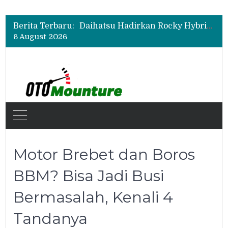
Wuling Tambah Varian New Cloud EV SE, Harga Mulai Rp299 Juta
Daihatsu Hadirkan Rocky Hybrid, New Sigra hingga Concept Car di GIIAS 2026
Berita Terbaru:
Total Cost of Ownership Geely EX5, Ini Alasan SUV Listrik Ini Layak Dipertimbangkan
6 August 2026
Wuling Tambah Varian New Cloud EV SE, Harga Mulai Rp299 Juta
Motor Brebet dan Boros
BBM? Bisa Jadi Busi
Bermasalah, Kenali 4
Tandanya