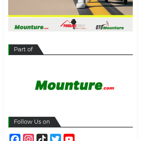
Part of
Follow Us on
Facebook
Instagram
TikTok
Twitter
YouTube