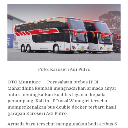
PO
Mahardhika
Hadirkan
Bus
Double
Decker
Baru
Racikan
Adi
Putro
Foto: Karoseri Adi Putro
OTO Mounture
— Perusahaan otobus (PO)
Mahardhika kembali menghadirkan armada anyar
untuk meningkatkan kualitas layanan kepada
penumpang. Kali ini, PO asal Wonogiri tersebut
memperkenalkan bus double decker terbaru hasil
garapan Karoseri Adi Putro.
Armada baru tersebut menggunakan bodi Jetbus 5