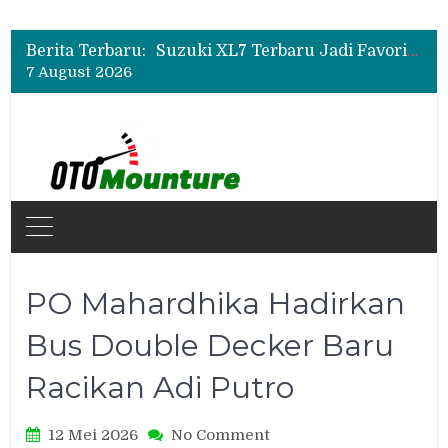
Promo Servis Mitsubishi Agustus 2026, Ada Diskon ESP dan Bodi & Cat Kilau Merdeka
Suzuki XL7 Terbaru Jadi Favorit Test Drive di GIIAS 2026, Ini Fitur yang Paling Dipuji
Berita Terbaru:
Bukan Sekadar Sporty, Ini Alasan Suzuki Fronx SGX Hybrid Kuro Layak Dilirik
7 August 2026
Promo Servis Mitsubishi Agustus 2026, Ada Diskon ESP dan Bodi & Cat Kilau Merdeka
PO Mahardhika Hadirkan
Bus Double Decker Baru
Racikan Adi Putro
on
12 Mei 2026
No Comment