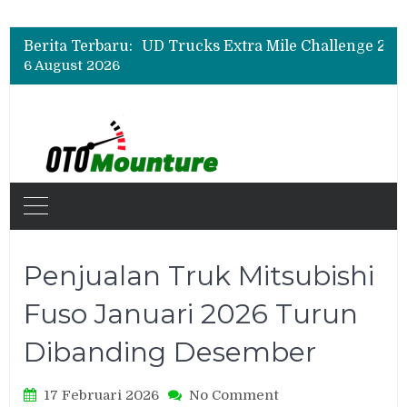
Hino Tingkatkan Keamanan Kendaraan Niaga dengan Standarisasi Karoseri
UD Trucks Extra Mile Challenge 2026 Lahirkan Pengemudi Truk Terbaik, Crisanto Melaju ke Jepang
Berita Terbaru:
Biaya Operasional Geely Starray EM-i Mulai Rp514 Ribu per Bulan, Jarak Tempuh Tembus 1.000 Km
6 August 2026
Hino Tingkatkan Keamanan Kendaraan Niaga dengan Standarisasi Karoseri
Penjualan Truk Mitsubishi
Fuso Januari 2026 Turun
Dibanding Desember
on
17 Februari 2026
No Comment