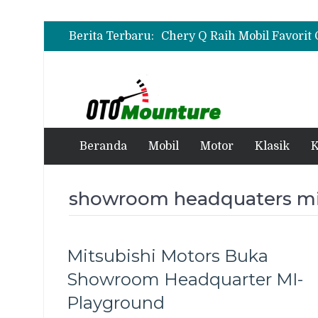
Berita Terbaru:
Beranda
Mobil
Motor
Klasik
K
showroom headquaters mi
Mitsubishi Motors Buka
Showroom Headquarter MI-
Playground