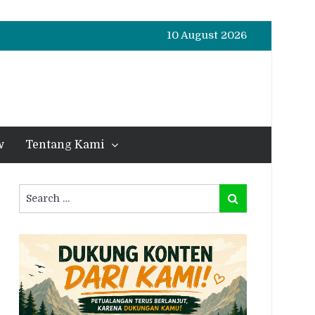
10 August 2026
w
Tentang Kami
Search
Search
for: