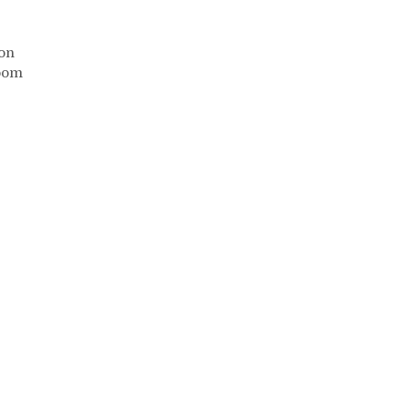
on
oom