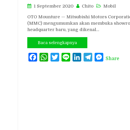
1 September 2020
Chito
Mobil
OTO Mounture — Mitsubishi Motors Corporati
(MMC) mengumumkan akan membuka showr
headquarter baru, yang dikenal…
Baca selengkapnya
Facebook
WhatsApp
Twitter
Line
LinkedIn
Telegram
Messenger
Share