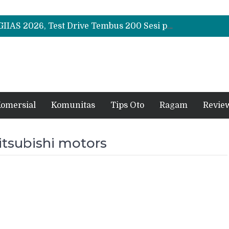
Pengguna Geely EX5 dan EX2 Makin Banyak, Komunitasnya Tumbuh Pesat
Sudah SPK Mobil di GIIAS 2026? Ini Tahapan yang Harus Dilakukan Setelah Pameran
Chery Q Raih Mobil Favorit GIIAS 2026, Test Drive Tembus 200 Sesi per Hari
Pengguna Geely EX5 dan EX2 Makin Banyak, Komunitasnya Tumbuh Pesat
Sudah SPK Mobil di GIIAS 2026? Ini Tahapan yang Harus Dilakukan Setelah Pameran
omersial
Komunitas
Tips Oto
Ragam
Revie
tsubishi motors