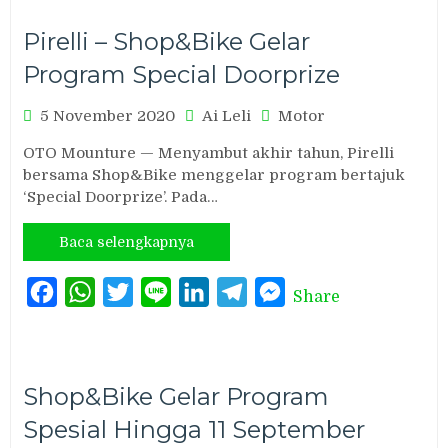
Pirelli – Shop&Bike Gelar
Program Special Doorprize
5 November 2020
Ai Leli
Motor
OTO Mounture — Menyambut akhir tahun, Pirelli
bersama Shop&Bike menggelar program bertajuk
‘Special Doorprize’. Pada…
Baca selengkapnya
Facebook
WhatsApp
Twitter
Line
LinkedIn
Telegram
Messenger
Share
Shop&Bike Gelar Program
Spesial Hingga 11 September