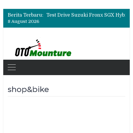
Leapmotor Mulai Perakitan Lokal di Indonesia, B10 dan C10 Jadi Model Perdana
Beli Mobil Jangan Cuma Lihat Cicilan, TAF dan OJK Tekankan Pentingnya Literasi Keuangan
Berita Terbaru:
Test Drive Suzuki Fronx SGX Hybrid Kuro di GIIAS 2026, Peserta Soroti Desain Sporty dan DVR
8 August 2026
Leapmotor Mulai Perakitan Lokal di Indonesia, B10 dan C10 Jadi Model Perdana
Beli Mobil Jangan Cuma Lihat Cicilan, TAF dan OJK Tekankan Pentingnya Literasi Keuangan
shop&bike