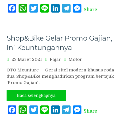
Facebook
WhatsApp
Twitter
Line
LinkedIn
Telegram
Messenger
Share
Shop&Bike Gelar Promo Gajian,
Ini Keuntungannya
23 Maret 2021
Fajar
Motor
OTO Mounture — Gerai ritel modern khusus roda
dua, Shop&Bike menghadirkan program bertajuk
‘Promo Gajian’…
Baca selengkapnya
Facebook
WhatsApp
Twitter
Line
LinkedIn
Telegram
Messenger
Share