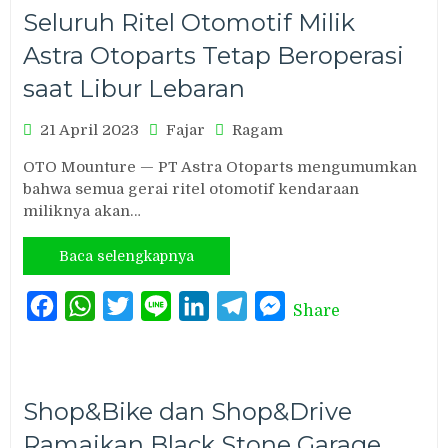
Seluruh Ritel Otomotif Milik
Astra Otoparts Tetap Beroperasi
saat Libur Lebaran
21 April 2023
Fajar
Ragam
OTO Mounture — PT Astra Otoparts mengumumkan
bahwa semua gerai ritel otomotif kendaraan
miliknya akan…
Baca selengkapnya
Facebook
WhatsApp
Twitter
Line
LinkedIn
Telegram
Messenger
Share
Shop&Bike dan Shop&Drive
Ramaikan Black Stone Garage