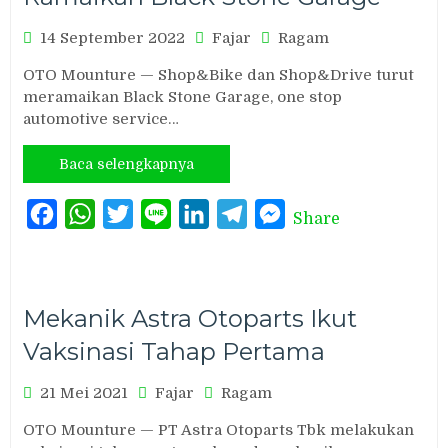
14 September 2022
Fajar
Ragam
OTO Mounture — Shop&Bike dan Shop&Drive turut
meramaikan Black Stone Garage, one stop
automotive service…
Baca selengkapnya
Facebook
WhatsApp
Twitter
Line
LinkedIn
Telegram
Messenger
Share
Mekanik Astra Otoparts Ikut
Vaksinasi Tahap Pertama
21 Mei 2021
Fajar
Ragam
OTO Mounture — PT Astra Otoparts Tbk melakukan