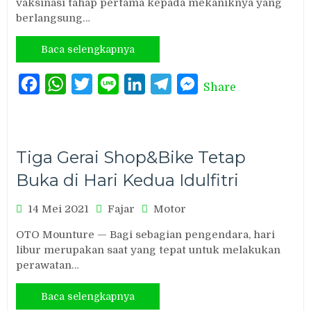
vaksinasi tahap pertama kepada mekaniknya yang
berlangsung…
Baca selengkapnya
Facebook
WhatsApp
Twitter
Line
LinkedIn
Telegram
Messenger
Share
Tiga Gerai Shop&Bike Tetap
Buka di Hari Kedua Idulfitri
14 Mei 2021
Fajar
Motor
OTO Mounture — Bagi sebagian pengendara, hari
libur merupakan saat yang tepat untuk melakukan
perawatan…
Baca selengkapnya