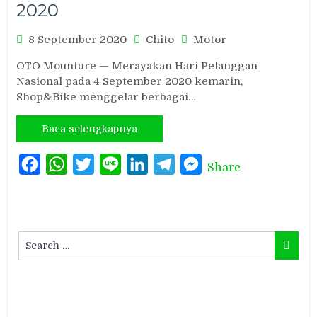
2020
8 September 2020
Chito
Motor
OTO Mounture — Merayakan Hari Pelanggan
Nasional pada 4 September 2020 kemarin,
Shop&Bike menggelar berbagai…
Baca selengkapnya
Facebook
WhatsApp
Twitter
Line
LinkedIn
Telegram
Messenger
Share
Search
Search
for: