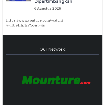
Dipertimbangkan
6 Agustus 2026
https://www.youtube.com/watch?
v=ilU9HhTEVYo&t=4s
Our Network: