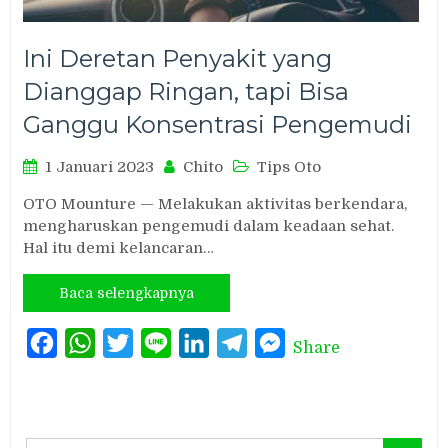
Ini Deretan Penyakit yang
Dianggap Ringan, tapi Bisa
Ganggu Konsentrasi Pengemudi
1 Januari 2023
Chito
Tips Oto
OTO Mounture — Melakukan aktivitas berkendara,
mengharuskan pengemudi dalam keadaan sehat.
Hal itu demi kelancaran…
Baca selengkapnya
Facebook
WhatsApp
Twitter
Line
LinkedIn
Telegram
Messenger
Share
Search