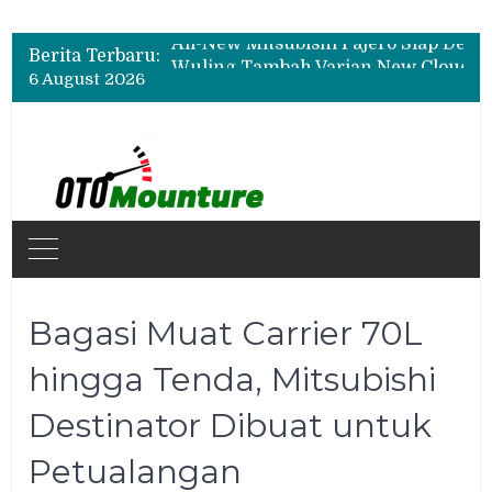
Biaya Operasional Geely Starray EM-i Mulai Rp514 Ribu per Bulan, Jarak Tempuh Tembus 1.000 Km
All-New Mitsubishi Pajero Siap Debut, Usung Kemampuan Off-Road Lebih Tangguh
Berita Terbaru:
Wuling Tambah Varian New Cloud EV SE, Harga Mulai Rp299 Juta
6 August 2026
Biaya Operasional Geely Starray EM-i Mulai Rp514 Ribu per Bulan, Jarak Tempuh Tembus 1.000 Km
Bagasi Muat Carrier 70L
hingga Tenda, Mitsubishi
Destinator Dibuat untuk
Petualangan