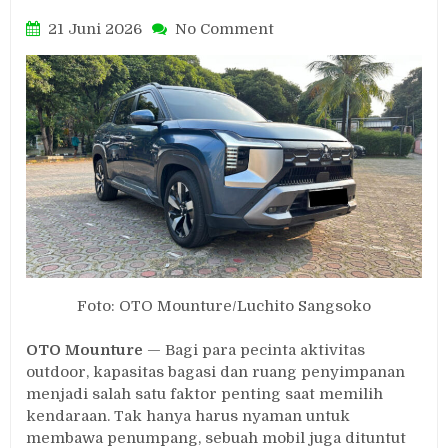
on
21 Juni 2026
No Comment
Bagasi
Muat
Carrier
70L
hingga
Tenda,
Mitsubishi
Destinator
Dibuat
untuk
Petualangan
Foto: OTO Mounture/Luchito Sangsoko
OTO Mounture
— Bagi para pecinta aktivitas
outdoor, kapasitas bagasi dan ruang penyimpanan
menjadi salah satu faktor penting saat memilih
kendaraan. Tak hanya harus nyaman untuk
membawa penumpang, sebuah mobil juga dituntut