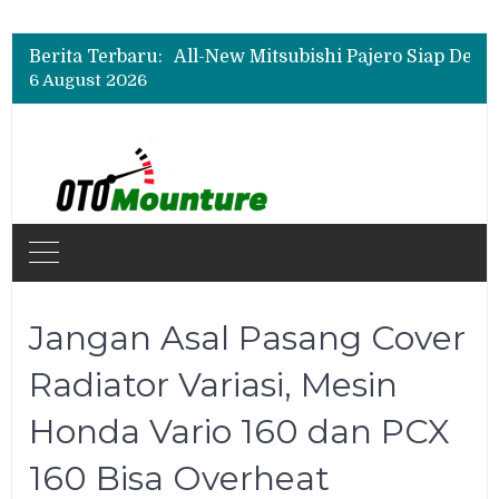
Biaya Operasional Geely Starray EM-i Mulai Rp514 Ribu per Bulan, Jarak Tempuh Tembus 1.000 Km
All-New Mitsubishi Pajero Siap Debut, Usung Kemampuan Off-Road Lebih Tangguh
Berita Terbaru:
Wuling Tambah Varian New Cloud EV SE, Harga Mulai Rp299 Juta
6 August 2026
Biaya Operasional Geely Starray EM-i Mulai Rp514 Ribu per Bulan, Jarak Tempuh Tembus 1.000 Km
Jangan Asal Pasang Cover
Radiator Variasi, Mesin
Honda Vario 160 dan PCX
160 Bisa Overheat