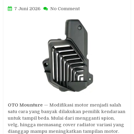
on
7 Juni 2026
No Comment
Jangan
Asal
Pasang
Cover
Radiator
Variasi,
Mesin
Honda
Vario
160
dan
PCX
160
Bisa
Overheat
OTO Mounture
— Modifikasi motor menjadi salah
satu cara yang banyak dilakukan pemilik kendaraan
untuk tampil beda. Mulai dari mengganti spion,
velg, hingga memasang cover radiator variasi yang
dianggap mampu meningkatkan tampilan motor.