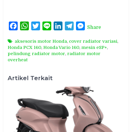
Facebook
WhatsApp
Twitter
Line
LinkedIn
Telegram
Messenger
Share
aksesoris motor Honda
,
cover radiator variasi
,
Honda PCX 160
,
Honda Vario 160
,
mesin eSP+
,
pelindung radiator motor
,
radiator motor
overheat
Artikel Terkait