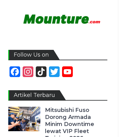
Follow Us on
Facebook
Instagram
TikTok
Twitter
YouTube
Channel
Artikel Terbaru
Mitsubishi Fuso
Dorong Armada
Minim Downtime
lewat VIP Fleet