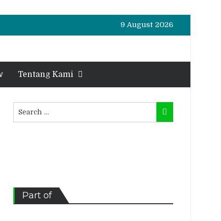
9 August 2026
w
Tentang Kami
Search
Search
for:
Part of