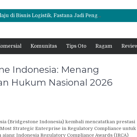
Mitsubishi Fuso Perkenalkan Next Generation Zero Down Time di GIIAS 2026
Mitsubishi Fuso Dorong Armada Minim Downtime lewat VIP Fleet Training 2026
Mitsubishi Fuso eCanter Melaju di Bisnis Logistik, Fastana Jadi Pengguna Baru
Mitsubishi Fuso Perkenalkan Next Generation Zero Down Time di GIIAS 2026
Mitsubishi Fuso Dorong Armada Minim Downtime lewat VIP Fleet Training 2026
omersial
Komunitas
Tips Oto
Ragam
Revie
one Indonesia: Menang
n Hukum Nasional 2026
ia (Bridgestone Indonesia) kembali mencatatkan prestasi
st Strategic Enterprise in Regulatory Compliance untuk
m ajang Indonesia Regulatory Compliance Awards (IRCA)