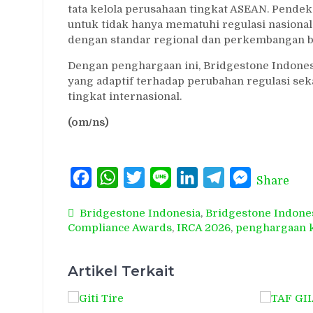
tata kelola perusahaan tingkat ASEAN. Pende
untuk tidak hanya mematuhi regulasi nasional,
dengan standar regional dan perkembangan bi
Dengan penghargaan ini, Bridgestone Indone
yang adaptif terhadap perubahan regulasi seka
tingkat internasional.
(om/ns)
Facebook
WhatsApp
Twitter
Line
LinkedIn
Telegram
Messenger
Share
Bridgestone Indonesia
,
Bridgestone Indone
Compliance Awards
,
IRCA 2026
,
penghargaan 
Artikel Terkait