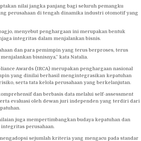
akan nilai jangka panjang bagi seluruh pemangku
ng perusahaan di tengah dinamika industri otomotif yang
ebagjo, menyebut penghargaan ini merupakan bentuk
jaga integritas dalam menjalankan bisnis.
sahaan dan para pemimpin yang terus berproses, terus
menjalankan bisnisnya,” kata Natalia.
pliance Awards (IRCA) merupakan penghargaan nasional
pin yang dinilai berhasil mengintegrasikan kepatuhan
isiko, serta tata kelola perusahaan yang berkelanjutan.
komprehensif dan berbasis data melalui self-assessment
rta evaluasi oleh dewan juri independen yang terdiri dari
epatuhan.
penilaian juga mempertimbangkan budaya kepatuhan dan
ntegritas perusahaan.
mengadopsi sejumlah kriteria yang mengacu pada standar