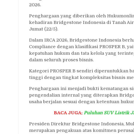
Kepatuhan
2026.
Hukum
Penghargaan yang diberikan oleh Hukumonline
Nasional
kehadiran Bridgestone Indonesia di Tanah Ai
2026
Jumat (22/5).
Dalam IRCA 2026, Bridgestone Indonesia berh
Compliance dengan klasifikasi PROSPER B, ya
kepatuhan hukum dan tata kelola yang terinteg
dalam seluruh proses bisnis.
Kategori PROSPER B sendiri diperuntukkan ba
tinggi dengan tingkat kompleksitas bisnis m
Penghargaan ini menjadi bukti kematangan si
pengendalian internal yang diterapkan Bridg
usaha berjalan sesuai dengan ketentuan huku
BACA JUGA:
Puluhan SUV Listrik 
Presiden Direktur Bridgestone Indonesia, Mu
merupakan pengakuan atas komitmen perusah