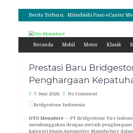
Berita Terbaru:
Beranda
Mobil
Motor
Klasik
K
Prestasi Baru Bridgest
Penghargaan Kepatuha
on
7 Juni 2026
No Comment
Prestasi
Baru
Bridgestone
OTO Mounture
— PT Bridgestone Tire Indones
Indonesia:
membanggakan dengan meraih penghargaan Mo
Menang
Penghargaan
kategori bisnis Automotive Manufacture dala