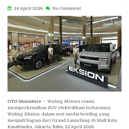
on
24 April 2026
No Comment
Wuling
Eksion:
SUV
7-
Seater
EV
dan
PHEV
dengan
Jarak
Tempuh
1.000
Km
OTO Mounture
— Wuling Motors resmi
memperkenalkan SUV elektrifikasi terbarunya,
Wuling Eksion, dalam sesi media briefing yang
menjadi bagian dari Grand Launching di Mall Kota
Kasablanka, Jakarta, Rabu, 22 April 2026.