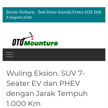
Beli Mobil Jangan Cuma Lihat Cicilan, TAF dan OJK Tekankan Pentingnya Literasi Keuangan
Test Drive Suzuki Fronx SGX Hybrid Kuro di GIIAS 2026, Peserta Soroti Desain Sporty dan DVR
Berita Terbaru:
Leapmotor Mulai Perakitan Lokal di Indonesia, B10 dan C10 Jadi Model Perdana
8 August 2026
Beli Mobil Jangan Cuma Lihat Cicilan, TAF dan OJK Tekankan Pentingnya Literasi Keuangan
Wuling Eksion: SUV 7-
Seater EV dan PHEV
dengan Jarak Tempuh
1.000 Km