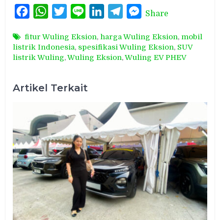
Facebook
WhatsApp
Twitter
Line
LinkedIn
Telegram
Messenger
Share
fitur Wuling Eksion
,
harga Wuling Eksion
,
mobil
listrik Indonesia
,
spesifikasi Wuling Eksion
,
SUV
listrik Wuling
,
Wuling Eksion
,
Wuling EV PHEV
Artikel Terkait