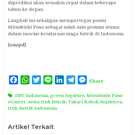
diprediksi akan semakin cepat dalam beberapa
tahun ke depan.
Langkah ini sekaligus mempertegas posisi
Mitsubishi Fuso sebagai salah satu pemain utama
dalam inovasi kendaraan niaga listrik di Indonesia.
(om/pd)
Facebook
WhatsApp
Twitter
Line
LinkedIn
Telegram
Messenger
Share
DSV Indonesia
,
green logistics
,
Mitsubishi Fuso
eCanter
,
sewa truk listrik
,
Takari Kokoh Sejahtera
,
truk listrik Indonesia
Artikel Terkait