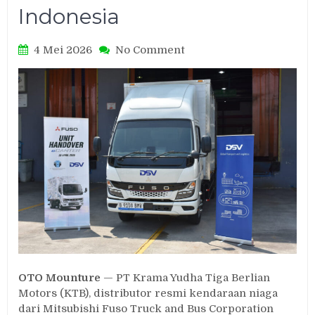
Indonesia
on
4 Mei 2026
No Comment
Mitsubishi
Fuso
Serahkan
Truk
Listrik
eCanter
ke
Takari,
Dorong
Akselerasi
Green
Logistics
di
Indonesia
OTO Mounture
— PT Krama Yudha Tiga Berlian
Motors (KTB), distributor resmi kendaraan niaga
dari Mitsubishi Fuso Truck and Bus Corporation