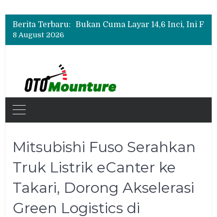
Polytron G3+ Special Collaboration Meluncur di GIIAS 2026, Tampil Makin Gahar dengan Two-Tone
Bukan Cuma Layar 14,6 Inci, Ini Fitur Pintar Changan Nevo Q05 yang Dibanderol Rp309 Juta
Berita Terbaru:
Promo Servis Mitsubishi Agustus 2026, Ada Diskon ESP dan Bodi & Cat Kilau Merdeka
8 August 2026
Polytron G3+ Special Collaboration Meluncur di GIIAS 2026, Tampil Makin Gahar dengan Two-Tone
Mitsubishi Fuso Serahkan
Truk Listrik eCanter ke
Takari, Dorong Akselerasi
Green Logistics di