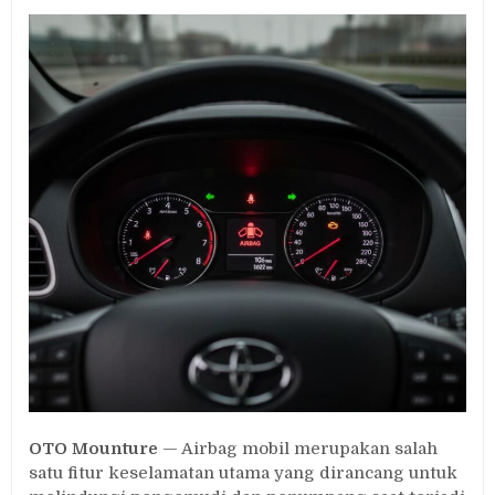
Lampu
Indikator
Airbag
Menyala?
Ini
Penyebab
dan
Cara
Mengatasinya
OTO Mounture
— Airbag mobil merupakan salah
satu fitur keselamatan utama yang dirancang untuk