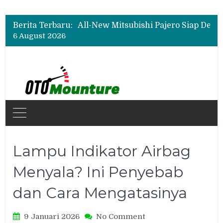
Biaya Operasional Geely Starray EM-i Mulai Rp514 Ribu per Bulan, Jarak Tempuh Tembus 1.000 Km
All-New Mitsubishi Pajero Siap Debut, Usung Kemampuan Off-Road Lebih Tangguh
Berita Terbaru:
Wuling Tambah Varian New Cloud EV SE, Harga Mulai Rp299 Juta
6 August 2026
Biaya Operasional Geely Starray EM-i Mulai Rp514 Ribu per Bulan, Jarak Tempuh Tembus 1.000 Km
Lampu Indikator Airbag
Menyala? Ini Penyebab
dan Cara Mengatasinya
on
9 Januari 2026
No Comment