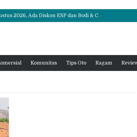
Suzuki XL7 Terbaru Jadi Favorit Test Drive di GIIAS 2026, Ini Fitur yang Paling Dipuji
Bukan Cuma Layar 14,6 Inci, Ini Fitur Pintar Changan Nevo Q05 yang Dibanderol Rp309 Juta
Promo Servis Mitsubishi Agustus 2026, Ada Diskon ESP dan Bodi & Cat Kilau Merdeka
Suzuki XL7 Terbaru Jadi Favorit Test Drive di GIIAS 2026, Ini Fitur yang Paling Dipuji
Bukan Cuma Layar 14,6 Inci, Ini Fitur Pintar Changan Nevo Q05 yang Dibanderol Rp309 Juta
omersial
Komunitas
Tips Oto
Ragam
Revie