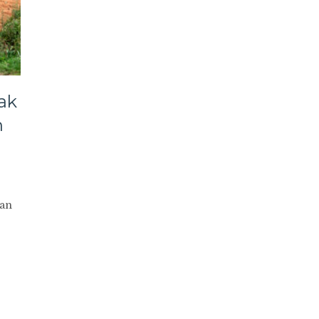
ak
n
an