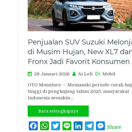
Penjualan SUV Suzuki Melonj
di Musim Hujan, New XL7 da
Fronx Jadi Favorit Konsumen
28 Januari 2026
Ai Leli
Mobil
OTO Mounture — Memasuki periode curah huj
tinggi di penghujung tahun 2025, masyarakat
Indonesia semakin…
Baca selengkapnya
Facebook
WhatsApp
Twitter
Line
LinkedIn
Telegram
Messenger
Share