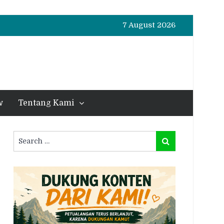
7 August 2026
w
Tentang Kami
Search
Search
for: