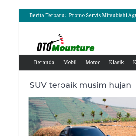
Berita Terbaru:
Beranda
Mobil
Motor
Klasik
K
SUV terbaik musim hujan