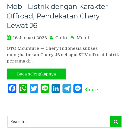
Mobil Listrik dengan Karakter
Offroad, Pendekatan Chery
Lewat J6
16 Januari 2026
Chito
Mobil
OTO Mounture — Chery Indonesia sukses
menghadirkan Chery J6 sebagai SUV offroad listrik
pertama di…
Baca selengkapnya
Facebook
WhatsApp
Twitter
Line
LinkedIn
Telegram
Messenger
Share
Search
Search
for: