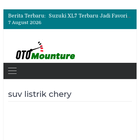
Bukan Cuma Layar 14,6 Inci, Ini Fitur Pintar Changan Nevo Q05 yang Dibanderol Rp309 Juta
Promo Servis Mitsubishi Agustus 2026, Ada Diskon ESP dan Bodi & Cat Kilau Merdeka
Berita Terbaru:
Suzuki XL7 Terbaru Jadi Favorit Test Drive di GIIAS 2026, Ini Fitur yang Paling Dipuji
7 August 2026
Bukan Cuma Layar 14,6 Inci, Ini Fitur Pintar Changan Nevo Q05 yang Dibanderol Rp309 Juta
suv listrik chery