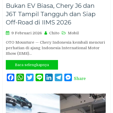
Bukan EV Biasa, Chery J6 dan
J6T Tampil Tangguh dan Siap
Off-Road di IIMS 2026
9 Februari 2026
Chito
Mobil
OTO Mounture — Chery Indonesia kembali mencuri
perhatian di ajang Indonesia International Motor
Show (IIMS)…
Baca selengkapnya
Facebook
WhatsApp
Twitter
Line
LinkedIn
Telegram
Messenger
Share