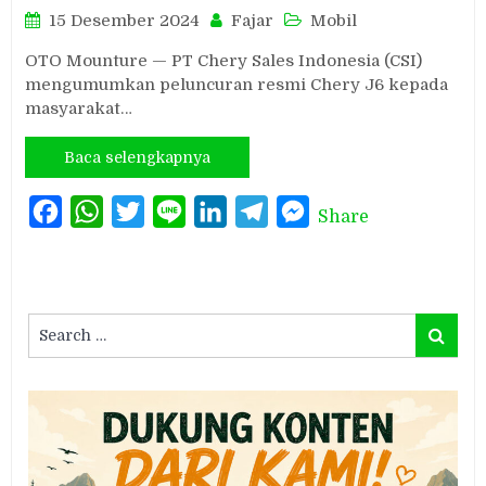
15 Desember 2024
Fajar
Mobil
OTO Mounture — PT Chery Sales Indonesia (CSI)
mengumumkan peluncuran resmi Chery J6 kepada
masyarakat…
Baca selengkapnya
Facebook
WhatsApp
Twitter
Line
LinkedIn
Telegram
Messenger
Share
Search
Search
for: