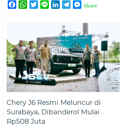
Facebook
WhatsApp
Twitter
Line
LinkedIn
Telegram
Messenger
Share
Chery J6 Resmi Meluncur di
Surabaya, Dibanderol Mulai
Rp508 Juta