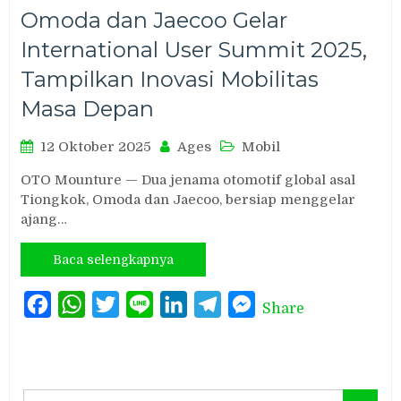
Omoda dan Jaecoo Gelar
International User Summit 2025,
Tampilkan Inovasi Mobilitas
Masa Depan
12 Oktober 2025
Ages
Mobil
OTO Mounture — Dua jenama otomotif global asal
Tiongkok, Omoda dan Jaecoo, bersiap menggelar
ajang…
Baca selengkapnya
Facebook
WhatsApp
Twitter
Line
LinkedIn
Telegram
Messenger
Share
Search