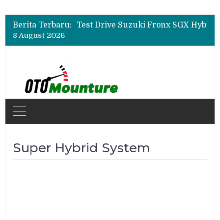
Leapmotor Mulai Perakitan Lokal di Indonesia, B10 dan C10 Jadi Model Perdana
Beli Mobil Jangan Cuma Lihat Cicilan, TAF dan OJK Tekankan Pentingnya Literasi Keuangan
Berita Terbaru:
Test Drive Suzuki Fronx SGX Hybrid Kuro di GIIAS 2026, Peserta Soroti Desain Sporty dan DVR
8 August 2026
Leapmotor Mulai Perakitan Lokal di Indonesia, B10 dan C10 Jadi Model Perdana
Beli Mobil Jangan Cuma Lihat Cicilan, TAF dan OJK Tekankan Pentingnya Literasi Keuangan
Super Hybrid System