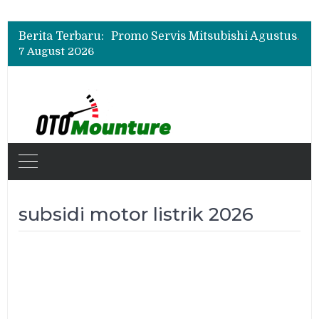
Suzuki XL7 Terbaru Jadi Favorit Test Drive di GIIAS 2026, Ini Fitur yang Paling Dipuji
Bukan Cuma Layar 14,6 Inci, Ini Fitur Pintar Changan Nevo Q05 yang Dibanderol Rp309 Juta
Berita Terbaru:
Promo Servis Mitsubishi Agustus 2026, Ada Diskon ESP dan Bodi & Cat Kilau Merdeka
7 August 2026
Suzuki XL7 Terbaru Jadi Favorit Test Drive di GIIAS 2026, Ini Fitur yang Paling Dipuji
Bukan Cuma Layar 14,6 Inci, Ini Fitur Pintar Changan Nevo Q05 yang Dibanderol Rp309 Juta
subsidi motor listrik 2026