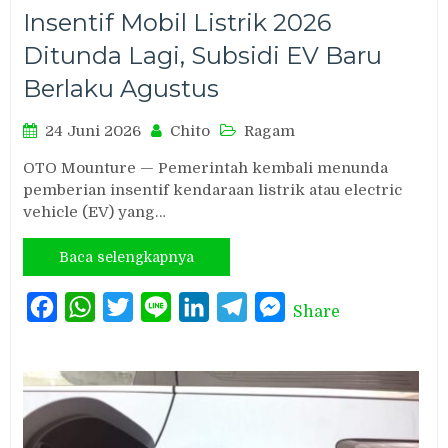
Insentif Mobil Listrik 2026
Ditunda Lagi, Subsidi EV Baru
Berlaku Agustus
24 Juni 2026
Chito
Ragam
OTO Mounture — Pemerintah kembali menunda
pemberian insentif kendaraan listrik atau electric
vehicle (EV) yang…
Baca selengkapnya
Facebook
WhatsApp
Twitter
Line
LinkedIn
Telegram
Messenger
Share