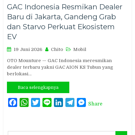
GAC Indonesia Resmikan Dealer
Baru di Jakarta, Gandeng Grab
dan Starvo Perkuat Ekosistem
EV
19 Juni 2026
Chito
Mobil
OTO Mounture — GAC Indonesia meresmikan
dealer terbaru yakni GAC AION KS Tubun yang
berlokasi…
Baca selengkapnya
Facebook
WhatsApp
Twitter
Line
LinkedIn
Telegram
Messenger
Share
Search