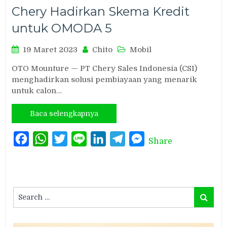
Chery Hadirkan Skema Kredit
untuk OMODA 5
19 Maret 2023
Chito
Mobil
OTO Mounture — PT Chery Sales Indonesia (CSI)
menghadirkan solusi pembiayaan yang menarik
untuk calon…
Baca selengkapnya
Facebook
WhatsApp
Twitter
Line
LinkedIn
Telegram
Messenger
Share
Search
Search
for: