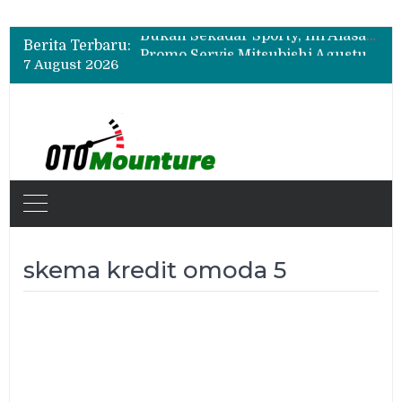
Bukan Sekadar Sporty, Ini Alasan Suzuki Fronx SGX Hybrid Kuro Layak Dilirik
Berita Terbaru:
Promo Servis Mitsubishi Agustus 2026, Ada Diskon ESP dan Bodi & Cat Kilau Merdeka
7 August 2026
Suzuki XL7 Terbaru Jadi Favorit Test Drive di GIIAS 2026, Ini Fitur yang Paling Dipuji
Bukan Sekadar Sporty, Ini Alasan Suzuki Fronx SGX Hybrid Kuro Layak Dilirik
Promo Servis Mitsubishi Agustus 2026, Ada Diskon ESP dan Bodi & Cat Kilau Merdeka
skema kredit omoda 5