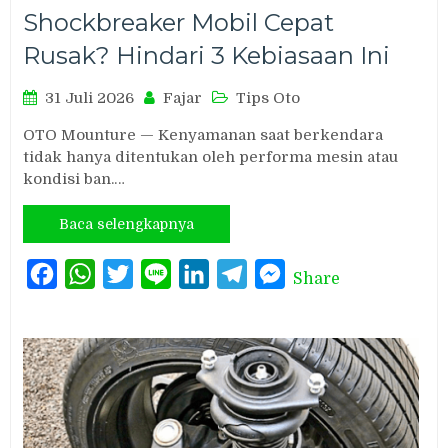
Shockbreaker Mobil Cepat
Rusak? Hindari 3 Kebiasaan Ini
31 Juli 2026
Fajar
Tips Oto
OTO Mounture — Kenyamanan saat berkendara
tidak hanya ditentukan oleh performa mesin atau
kondisi ban.…
Baca selengkapnya
Facebook
WhatsApp
Twitter
Line
LinkedIn
Telegram
Messenger
Share