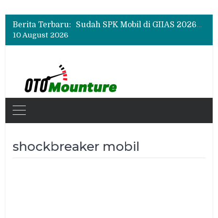
Chery Q Raih Mobil Favorit GIIAS 2026, Test Drive Tembus 200 Sesi per Hari
Rangkul Komunitas Mobil, Motul Indonesia Gelar Car MeetUp Perdana di Tangerang
Berita Terbaru:
Sudah SPK Mobil di GIIAS 2026? Ini Tahapan yang Harus Dilakukan Setelah Pameran
10 August 2026
Chery Q Raih Mobil Favorit GIIAS 2026, Test Drive Tembus 200 Sesi per Hari
Rangkul Komunitas Mobil, Motul Indonesia Gelar Car MeetUp Perdana di Tangerang
shockbreaker mobil