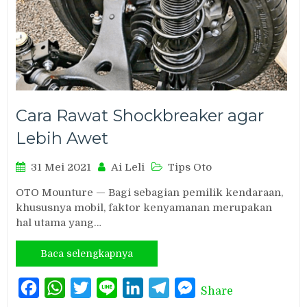
Cara Rawat Shockbreaker agar
Lebih Awet
31 Mei 2021
Ai Leli
Tips Oto
OTO Mounture — Bagi sebagian pemilik kendaraan,
khususnya mobil, faktor kenyamanan merupakan
hal utama yang…
Baca selengkapnya
Facebook
WhatsApp
Twitter
Line
LinkedIn
Telegram
Messenger
Share