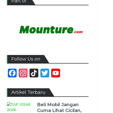
Part of
Follow Us on
Facebook
Instagram
TikTok
Twitter
YouTube
Channel
Artikel Terbaru
Beli Mobil Jangan
Cuma Lihat Cicilan,