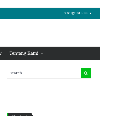
8 August 2026
w
Tentang Kami
Search
Search
for: