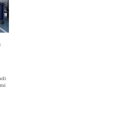
a
adi
emi