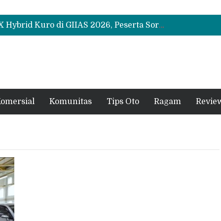
Leapmotor Mulai Perakitan Lokal di Indonesia, B10 dan C10 Jadi Model Perdana
Beli Mobil Jangan Cuma Lihat Cicilan, TAF dan OJK Tekankan Pentingnya Literasi Keuangan
Test Drive Suzuki Fronx SGX Hybrid Kuro di GIIAS 2026, Peserta Soroti Desain Sporty dan DVR
Leapmotor Mulai Perakitan Lokal di Indonesia, B10 dan C10 Jadi Model Perdana
Beli Mobil Jangan Cuma Lihat Cicilan, TAF dan OJK Tekankan Pentingnya Literasi Keuangan
omersial
Komunitas
Tips Oto
Ragam
Revie