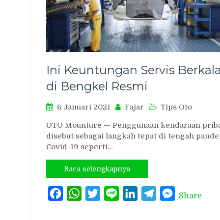
Ini Keuntungan Servis Berkal
di Bengkel Resmi
6 Januari 2021
Fajar
Tips Oto
OTO Mounture — Penggunaan kendaraan prib
disebut sebagai langkah tepat di tengah pand
Covid-19 seperti…
Baca selengkapnya
Facebook
WhatsApp
Twitter
Line
LinkedIn
Telegram
Messenger
Share