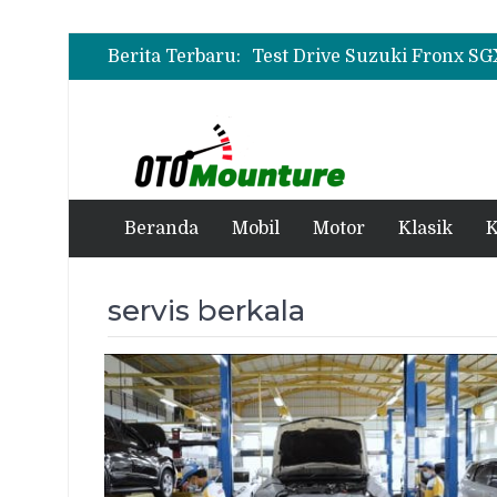
Berita Terbaru:
Beranda
Mobil
Motor
Klasik
K
servis berkala