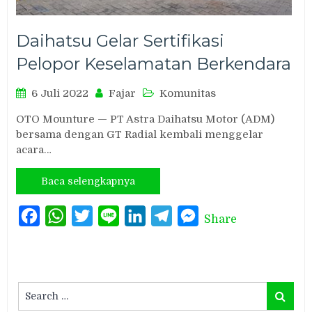
Daihatsu Gelar Sertifikasi
Pelopor Keselamatan Berkendara
6 Juli 2022
Fajar
Komunitas
OTO Mounture — PT Astra Daihatsu Motor (ADM)
bersama dengan GT Radial kembali menggelar
acara…
Baca selengkapnya
Facebook
WhatsApp
Twitter
Line
LinkedIn
Telegram
Messenger
Share
Search
Search
for: