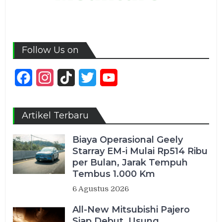
Follow Us on
Facebook
Instagram
TikTok
Twitter
YouTube
Channel
Artikel Terbaru
Biaya Operasional Geely
Starray EM-i Mulai Rp514 Ribu
per Bulan, Jarak Tempuh
Tembus 1.000 Km
6 Agustus 2026
All-New Mitsubishi Pajero
Siap Debut, Usung