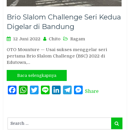
Brio Slalom Challenge Seri Kedua
Digelar di Bandung
12 Juni 2022
Chito
Ragam
OTO Mounture — Usai sukses menggelar seri
pertama Brio Slalom Challenge (BSC) 2022 di
Edutown,…
Baca selengkapnya
Facebook
WhatsApp
Twitter
Line
LinkedIn
Telegram
Messenger
Share
Search
Search
for: