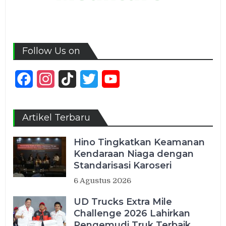
Follow Us on
Facebook
Instagram
TikTok
Twitter
YouTube
Channel
Artikel Terbaru
Hino Tingkatkan Keamanan
Kendaraan Niaga dengan
Standarisasi Karoseri
6 Agustus 2026
UD Trucks Extra Mile
Challenge 2026 Lahirkan
Pengemudi Truk Terbaik,