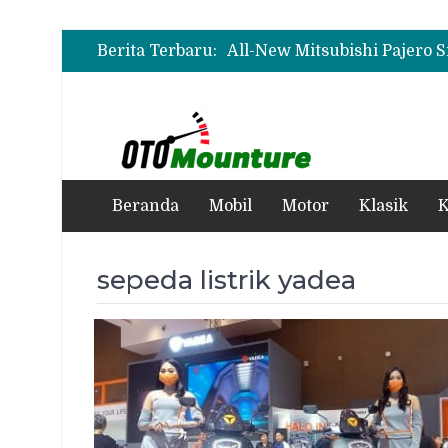
Wuling Tambah Varian New 
Berita Terbaru:
Wuling Tambah Varian New 
Beranda
Mobil
Motor
Klasik
K
sepeda listrik yadea