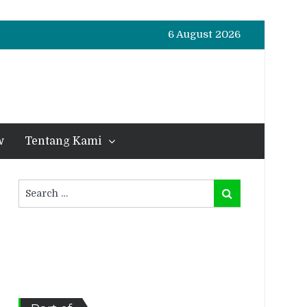
6 August 2026
w
Tentang Kami
Search
Search
for: