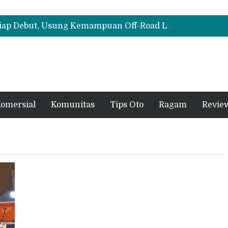
Cloud EV SE, Harga Mulai Rp299 Juta
Biaya Operasional Geely Starray EM-i Mulai Rp514 Ribu per Bulan, Jarak Tempuh Tembus 1.000 Km
All-New Mitsubishi Pajero Siap Debut, Usung Kemampuan Off-Road Lebih Tangguh
Cloud EV SE, Harga Mulai Rp299 Juta
Biaya Operasional Geely Starray EM-i Mulai Rp514 Ribu per Bulan, Jarak Tempuh Tembus 1.000 Km
omersial
Komunitas
Tips Oto
Ragam
Revie