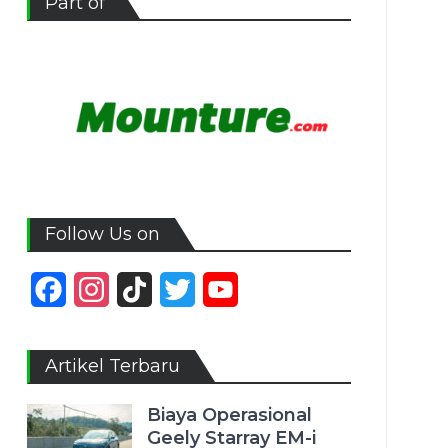
Part of
Follow Us on
Facebook
Instagram
TikTok
Twitter
YouTube
Channel
Artikel Terbaru
Biaya Operasional
Geely Starray EM-i