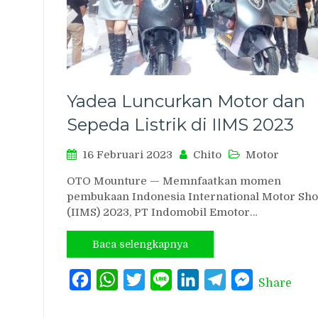
Yadea Luncurkan Motor dan
Sepeda Listrik di IIMS 2023
16 Februari 2023
Chito
Motor
OTO Mounture — Memnfaatkan momen
pembukaan Indonesia International Motor Sh
(IIMS) 2023, PT Indomobil Emotor…
Baca selengkapnya
Facebook
WhatsApp
Twitter
Line
LinkedIn
Telegram
Messenger
Share