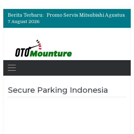
Bukan Cuma Layar 14,6 Inci, Ini Fitur Pintar Changan Nevo Q05 yang Dibanderol Rp309 Juta
Promo Servis Mitsubishi Agustus 2026, Ada Diskon ESP dan Bodi & Cat Kilau Merdeka
Berita Terbaru:
Suzuki XL7 Terbaru Jadi Favorit Test Drive di GIIAS 2026, Ini Fitur yang Paling Dipuji
7 August 2026
Bukan Cuma Layar 14,6 Inci, Ini Fitur Pintar Changan Nevo Q05 yang Dibanderol Rp309 Juta
Secure Parking Indonesia