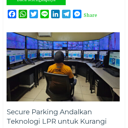
Facebook
WhatsApp
Twitter
Line
LinkedIn
Telegram
Messenger
Share
Secure Parking Andalkan
Teknologi LPR untuk Kurangi