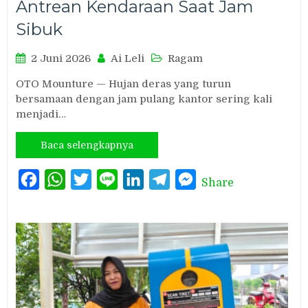
Antrean Kendaraan Saat Jam
Sibuk
2 Juni 2026
Ai Leli
Ragam
OTO Mounture — Hujan deras yang turun
bersamaan dengan jam pulang kantor sering kali
menjadi…
Baca selengkapnya
Facebook
WhatsApp
Twitter
Line
LinkedIn
Telegram
Messenger
Share