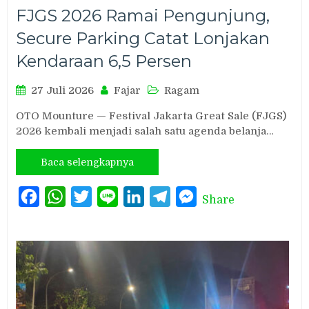
FJGS 2026 Ramai Pengunjung,
Secure Parking Catat Lonjakan
Kendaraan 6,5 Persen
27 Juli 2026
Fajar
Ragam
OTO Mounture — Festival Jakarta Great Sale (FJGS)
2026 kembali menjadi salah satu agenda belanja…
Baca selengkapnya
Facebook
WhatsApp
Twitter
Line
LinkedIn
Telegram
Messenger
Share