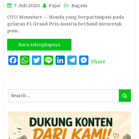
7 Juli 2020
Fajar
Ragam
OTO Mounture — Honda yang berpartisipasi pada
gelaran F1 Grand Prix Austria berhasil mencetak
poin…
Baca selengkapnya
Facebook
WhatsApp
Twitter
Line
LinkedIn
Telegram
Messenger
Share
Search
Search
for: