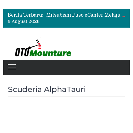
Mitsubishi Fuso Dorong Armada Minim Downtime lewat VIP Fleet Training 2026
Mitsubishi Fuso eCanter Melaju di Bisnis Logistik, Fastana Jadi Pengguna Baru
Berita Terbaru:
Mitsubishi Fuso Perkenalkan Next Generation Zero Down Time di GIIAS 2026
9 August 2026
Mitsubishi Fuso Dorong Armada Minim Downtime lewat VIP Fleet Training 2026
Scuderia AlphaTauri