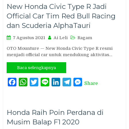
New Honda Civic Type R Jadi
Official Car Tim Red Bull Racing
dan Scuderia AlphaTauri
7 Agustus 2021
Ai Leli
Ragam
OTO Mounture — New Honda Civic Type R resmi
menjadi official car untuk mendukung aktivitas…
Baca selengkapnya
Facebook
WhatsApp
Twitter
Line
LinkedIn
Telegram
Messenger
Share
Honda Raih Poin Perdana di
Musim Balap F1 2020