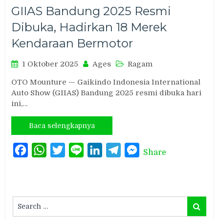
GIIAS Bandung 2025 Resmi
Dibuka, Hadirkan 18 Merek
Kendaraan Bermotor
1 Oktober 2025
Ages
Ragam
OTO Mounture — Gaikindo Indonesia International
Auto Show (GIIAS) Bandung 2025 resmi dibuka hari
ini,…
Baca selengkapnya
Facebook
WhatsApp
Twitter
Line
LinkedIn
Telegram
Messenger
Share
Search
Search
for: