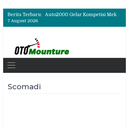
Hino Tingkatkan Keamanan Kendaraan Niaga dengan Standarisasi Karoseri
Geely Hadirkan The True Blue Journey, Fans Bisa Dapat Tiket Chelsea vs AC Milan
Berita Terbaru:
Auto2000 Gelar Kompetisi Mekanik Terbaik 2026, Ini Daftar Lengkap Juaranya
7 August 2026
Hino Tingkatkan Keamanan Kendaraan Niaga dengan Standarisasi Karoseri
Geely Hadirkan The True Blue Journey, Fans Bisa Dapat Tiket Chelsea vs AC Milan
Scomadi