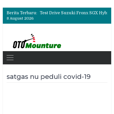
Leapmotor Mulai Perakitan Lokal di Indonesia, B10 dan C10 Jadi Model Perdana
Beli Mobil Jangan Cuma Lihat Cicilan, TAF dan OJK Tekankan Pentingnya Literasi Keuangan
Berita Terbaru:
Test Drive Suzuki Fronx SGX Hybrid Kuro di GIIAS 2026, Peserta Soroti Desain Sporty dan DVR
8 August 2026
Leapmotor Mulai Perakitan Lokal di Indonesia, B10 dan C10 Jadi Model Perdana
Beli Mobil Jangan Cuma Lihat Cicilan, TAF dan OJK Tekankan Pentingnya Literasi Keuangan
satgas nu peduli covid-19