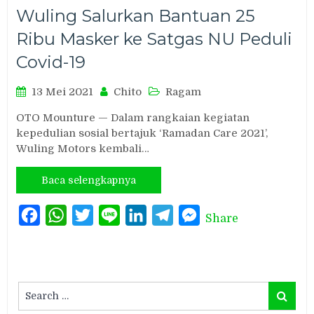
Wuling Salurkan Bantuan 25
Ribu Masker ke Satgas NU Peduli
Covid-19
13 Mei 2021
Chito
Ragam
OTO Mounture — Dalam rangkaian kegiatan
kepedulian sosial bertajuk ‘Ramadan Care 2021’,
Wuling Motors kembali…
Baca selengkapnya
Facebook
WhatsApp
Twitter
Line
LinkedIn
Telegram
Messenger
Share
Search
Search
for: