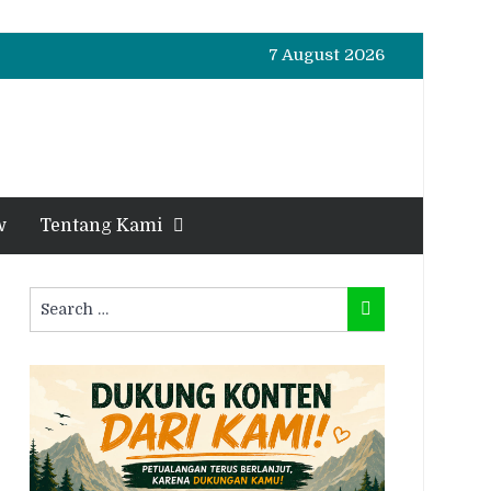
7 August 2026
w
Tentang Kami
Search
Search
for: