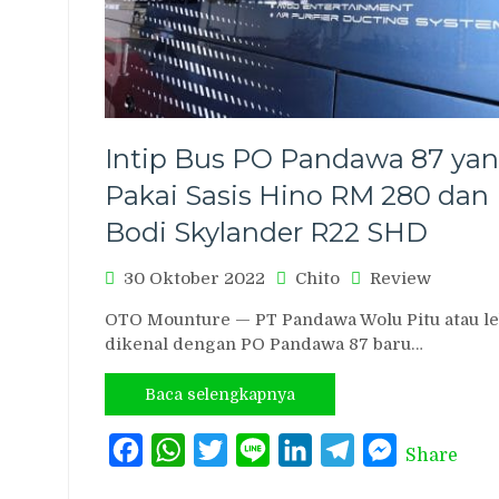
Intip Bus PO Pandawa 87 ya
Pakai Sasis Hino RM 280 dan
Bodi Skylander R22 SHD
30 Oktober 2022
Chito
Review
OTO Mounture — PT Pandawa Wolu Pitu atau le
dikenal dengan PO Pandawa 87 baru…
Baca selengkapnya
Facebook
WhatsApp
Twitter
Line
LinkedIn
Telegram
Messenger
Share