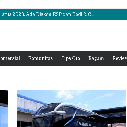
Suzuki XL7 Terbaru Jadi Favorit Test Drive di GIIAS 2026, Ini Fitur yang Paling Dipuji
Bukan Cuma Layar 14,6 Inci, Ini Fitur Pintar Changan Nevo Q05 yang Dibanderol Rp309 Juta
Promo Servis Mitsubishi Agustus 2026, Ada Diskon ESP dan Bodi & Cat Kilau Merdeka
Suzuki XL7 Terbaru Jadi Favorit Test Drive di GIIAS 2026, Ini Fitur yang Paling Dipuji
Bukan Cuma Layar 14,6 Inci, Ini Fitur Pintar Changan Nevo Q05 yang Dibanderol Rp309 Juta
omersial
Komunitas
Tips Oto
Ragam
Revie