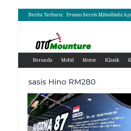
Berita Terbaru:
Beranda
Mobil
Motor
Klasik
K
sasis Hino RM280