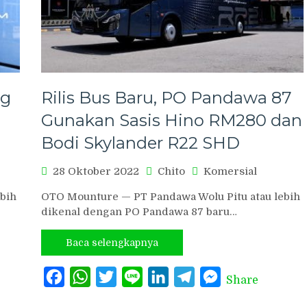
ng
Rilis Bus Baru, PO Pandawa 87
Gunakan Sasis Hino RM280 dan
Bodi Skylander R22 SHD
28 Oktober 2022
Chito
Komersial
bih
OTO Mounture — PT Pandawa Wolu Pitu atau lebih
dikenal dengan PO Pandawa 87 baru…
Baca selengkapnya
Facebook
WhatsApp
Twitter
Line
LinkedIn
Telegram
Messenger
Share