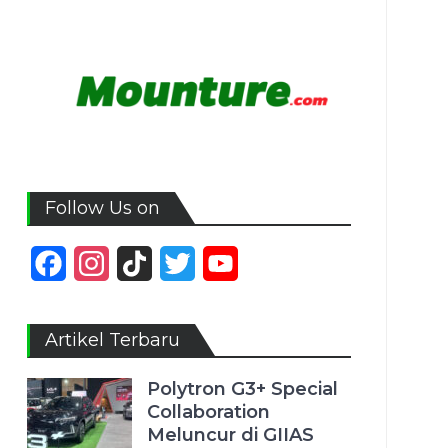
Follow Us on
Facebook
Instagram
TikTok
Twitter
YouTube
Channel
Artikel Terbaru
Polytron G3+ Special
Collaboration
Meluncur di GIIAS