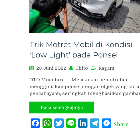
Trik Motret Mobil di Kondisi
‘Low Light’ pada Ponsel
28 Juni 2022
Chito
Ragam
OTO Mounture — Melakukan pemotretan
menggunakan ponsel dengan objek yang kura
pencahayaan, seringkali menghasilkan gamba
Baca selengkapnya
Facebook
WhatsApp
Twitter
Line
LinkedIn
Telegram
Messenger
Share