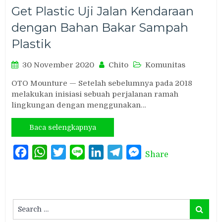
Get Plastic Uji Jalan Kendaraan
dengan Bahan Bakar Sampah
Plastik
30 November 2020
Chito
Komunitas
OTO Mounture — Setelah sebelumnya pada 2018
melakukan inisiasi sebuah perjalanan ramah
lingkungan dengan menggunakan…
Baca selengkapnya
Facebook
WhatsApp
Twitter
Line
LinkedIn
Telegram
Messenger
Share
Search
Search
for: