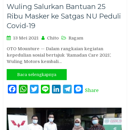
Wuling Salurkan Bantuan 25
Ribu Masker ke Satgas NU Peduli
Covid-19
13 Mei 2021
Chito
Ragam
OTO Mounture — Dalam rangkaian kegiatan
kepedulian sosial bertajuk ‘Ramadan Care 2021’,
Wuling Motors kembali…
Baca selengkapnya
Facebook
WhatsApp
Twitter
Line
LinkedIn
Telegram
Messenger
Share