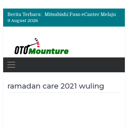
Mitsubishi Fuso Dorong Armada Minim Downtime lewat VIP Fleet Training 2026
Mitsubishi Fuso eCanter Melaju di Bisnis Logistik, Fastana Jadi Pengguna Baru
Berita Terbaru:
Mitsubishi Fuso Perkenalkan Next Generation Zero Down Time di GIIAS 2026
9 August 2026
Mitsubishi Fuso Dorong Armada Minim Downtime lewat VIP Fleet Training 2026
ramadan care 2021 wuling