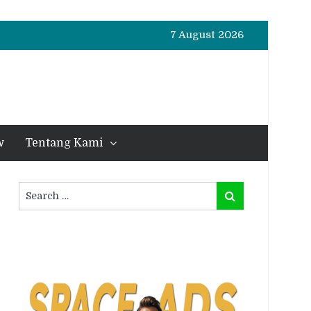
7 August 2026
w
Tentang Kami
Search
Search
for: