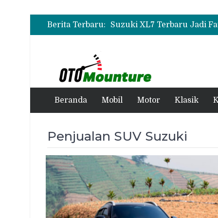
Berita Terbaru:
Beranda
Mobil
Motor
Klasik
K
Penjualan SUV Suzuki