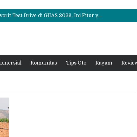
Bukan Sekadar Sporty, Ini Alasan Suzuki Fronx SGX Hybrid Kuro Layak Dilirik
Promo Servis Mitsubishi Agustus 2026, Ada Diskon ESP dan Bodi & Cat Kilau Merdeka
Suzuki XL7 Terbaru Jadi Favorit Test Drive di GIIAS 2026, Ini Fitur yang Paling Dipuji
Bukan Sekadar Sporty, Ini Alasan Suzuki Fronx SGX Hybrid Kuro Layak Dilirik
Promo Servis Mitsubishi Agustus 2026, Ada Diskon ESP dan Bodi & Cat Kilau Merdeka
omersial
Komunitas
Tips Oto
Ragam
Revie