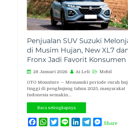
Penjualan SUV Suzuki Melonj
di Musim Hujan, New XL7 da
Fronx Jadi Favorit Konsumen
28 Januari 2026
Ai Leli
Mobil
OTO Mounture — Memasuki periode curah huj
tinggi di penghujung tahun 2025, masyarakat
Indonesia semakin…
Baca selengkapnya
Facebook
WhatsApp
Twitter
Line
LinkedIn
Telegram
Messenger
Share