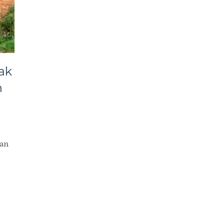
ak
n
an