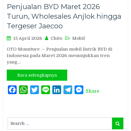
Penjualan BYD Maret 2026
Turun, Wholesales Anjlok hingga
Tergeser Jaecoo
15 April 2026
Chito
Mobil
OTO Mounture — Penjualan mobil listrik BYD di
Indonesia pada Maret 2026 menunjukkan tren
yang…
Baca selengkapnya
Facebook
WhatsApp
Twitter
Line
LinkedIn
Telegram
Messenger
Share
Search
Search
for: