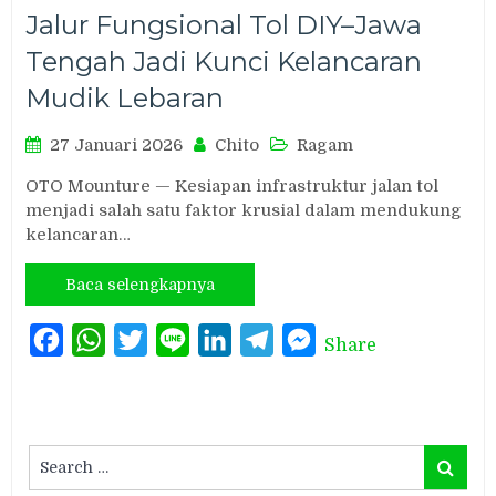
Jalur Fungsional Tol DIY–Jawa
Tengah Jadi Kunci Kelancaran
Mudik Lebaran
27 Januari 2026
Chito
Ragam
OTO Mounture — Kesiapan infrastruktur jalan tol
menjadi salah satu faktor krusial dalam mendukung
kelancaran…
Baca selengkapnya
Facebook
WhatsApp
Twitter
Line
LinkedIn
Telegram
Messenger
Share
Search
Search
for: