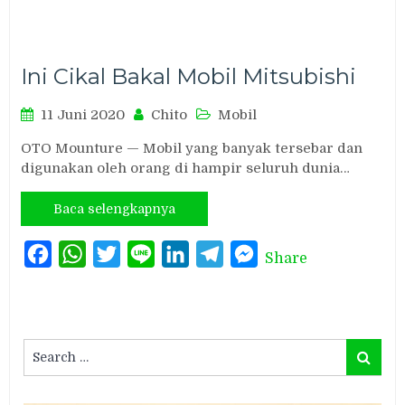
Ini Cikal Bakal Mobil Mitsubishi
11 Juni 2020
Chito
Mobil
OTO Mounture — Mobil yang banyak tersebar dan
digunakan oleh orang di hampir seluruh dunia…
Baca selengkapnya
Facebook
WhatsApp
Twitter
Line
LinkedIn
Telegram
Messenger
Share
Search
Search
for: