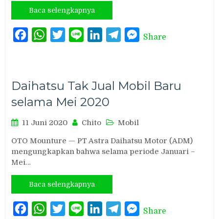
Baca selengkapnya
Facebook
WhatsApp
Twitter
Line
LinkedIn
Telegram
Messenger
Share
Daihatsu Tak Jual Mobil Baru
selama Mei 2020
11 Juni 2020
Chito
Mobil
OTO Mounture — PT Astra Daihatsu Motor (ADM)
mengungkapkan bahwa selama periode Januari –
Mei…
Baca selengkapnya
Facebook
WhatsApp
Twitter
Line
LinkedIn
Telegram
Messenger
Share