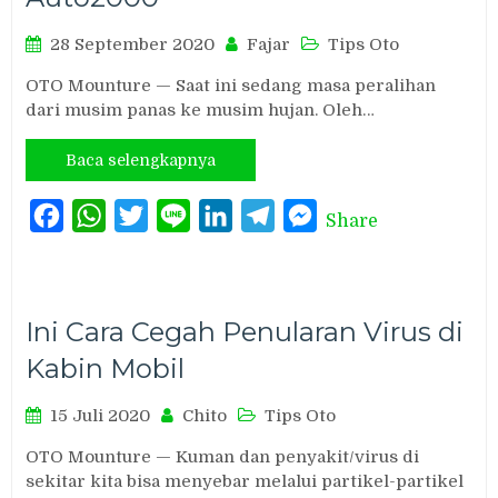
28 September 2020
Fajar
Tips Oto
OTO Mounture — Saat ini sedang masa peralihan
dari musim panas ke musim hujan. Oleh…
Baca selengkapnya
Facebook
WhatsApp
Twitter
Line
LinkedIn
Telegram
Messenger
Share
Ini Cara Cegah Penularan Virus di
Kabin Mobil
15 Juli 2020
Chito
Tips Oto
OTO Mounture — Kuman dan penyakit/virus di
sekitar kita bisa menyebar melalui partikel-partikel