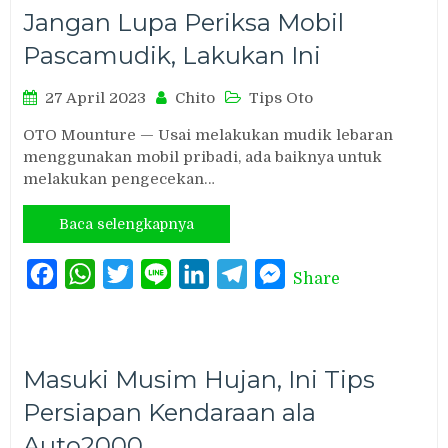
Jangan Lupa Periksa Mobil
Pascamudik, Lakukan Ini
27 April 2023
Chito
Tips Oto
OTO Mounture — Usai melakukan mudik lebaran
menggunakan mobil pribadi, ada baiknya untuk
melakukan pengecekan…
Baca selengkapnya
Facebook
WhatsApp
Twitter
Line
LinkedIn
Telegram
Messenger
Share
Masuki Musim Hujan, Ini Tips
Persiapan Kendaraan ala
Auto2000