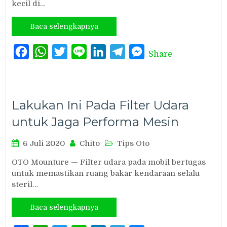
kecil di…
Baca selengkapnya
Facebook
WhatsApp
Twitter
Line
LinkedIn
Telegram
Messenger
Share
Lakukan Ini Pada Filter Udara
untuk Jaga Performa Mesin
6 Juli 2020
Chito
Tips Oto
OTO Mounture — Filter udara pada mobil bertugas
untuk memastikan ruang bakar kendaraan selalu
steril…
Baca selengkapnya