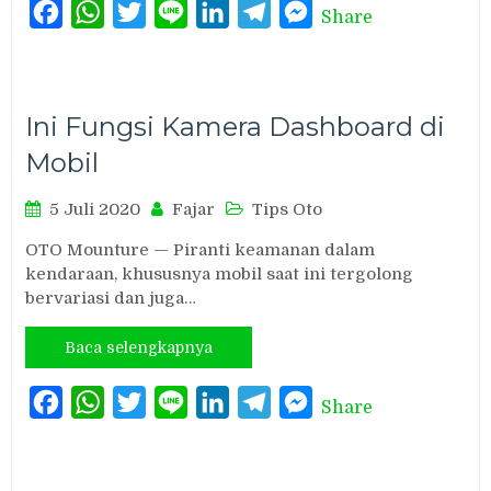
Facebook
WhatsApp
Twitter
Line
LinkedIn
Telegram
Messenger
Share
Ini Fungsi Kamera Dashboard di
Mobil
5 Juli 2020
Fajar
Tips Oto
OTO Mounture — Piranti keamanan dalam
kendaraan, khususnya mobil saat ini tergolong
bervariasi dan juga…
Baca selengkapnya
Facebook
WhatsApp
Twitter
Line
LinkedIn
Telegram
Messenger
Share