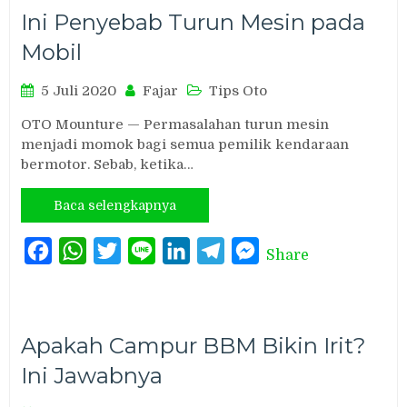
Ini Penyebab Turun Mesin pada
Mobil
5 Juli 2020
Fajar
Tips Oto
OTO Mounture — Permasalahan turun mesin
menjadi momok bagi semua pemilik kendaraan
bermotor. Sebab, ketika…
Baca selengkapnya
Facebook
WhatsApp
Twitter
Line
LinkedIn
Telegram
Messenger
Share
Apakah Campur BBM Bikin Irit?
Ini Jawabnya