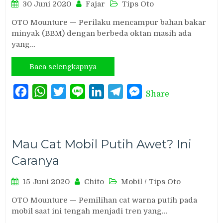
30 Juni 2020
Fajar
Tips Oto
OTO Mounture — Perilaku mencampur bahan bakar
minyak (BBM) dengan berbeda oktan masih ada
yang…
Baca selengkapnya
Facebook
WhatsApp
Twitter
Line
LinkedIn
Telegram
Messenger
Share
Mau Cat Mobil Putih Awet? Ini
Caranya
15 Juni 2020
Chito
Mobil
/
Tips Oto
OTO Mounture — Pemilihan cat warna putih pada
mobil saat ini tengah menjadi tren yang…