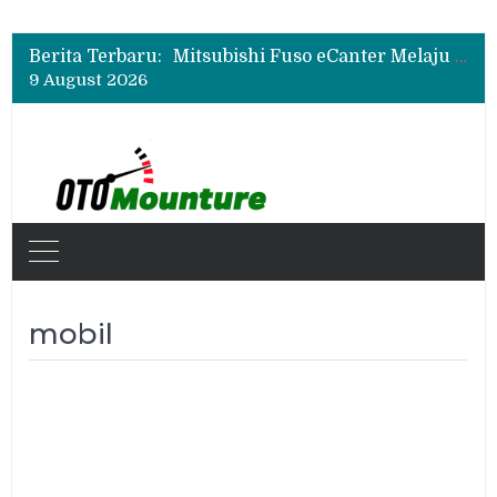
Mitsubishi Fuso Dorong Armada Minim Downtime lewat VIP Fleet Training 2026
Mitsubishi Fuso eCanter Melaju di Bisnis Logistik, Fastana Jadi Pengguna Baru
Berita Terbaru:
Mitsubishi Fuso Perkenalkan Next Generation Zero Down Time di GIIAS 2026
9 August 2026
Mitsubishi Fuso Dorong Armada Minim Downtime lewat VIP Fleet Training 2026
mobil