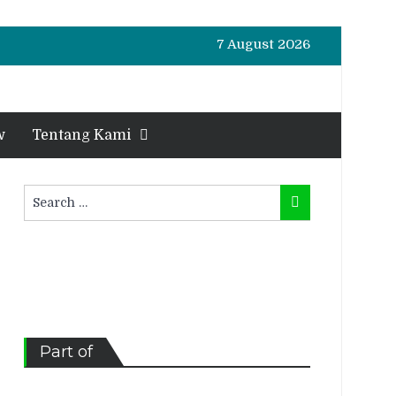
7 August 2026
w
Tentang Kami
Search
Search
for:
Part of