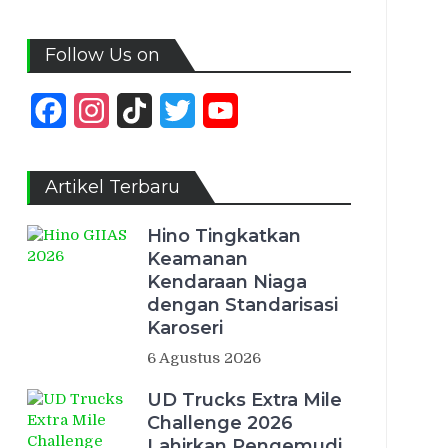
Follow Us on
Facebook
Instagram
TikTok
Twitter
YouTube
Channel
Artikel Terbaru
Hino Tingkatkan
Keamanan
Kendaraan Niaga
dengan Standarisasi
Karoseri
6 Agustus 2026
UD Trucks Extra Mile
Challenge 2026
Lahirkan Pengemudi