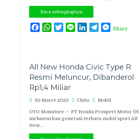
Baca selengkapnya
Facebook
WhatsApp
Twitter
Line
LinkedIn
Telegram
Messenger
Share
All New Honda Civic Type R
Resmi Meluncur, Dibanderol
Rp1,4 Miliar
30 Maret 2023
Chito
Mobil
OTO Mounture — PT Honda Prospect Motor (
meluncurkan generasi terbaru mobil sport All
New…