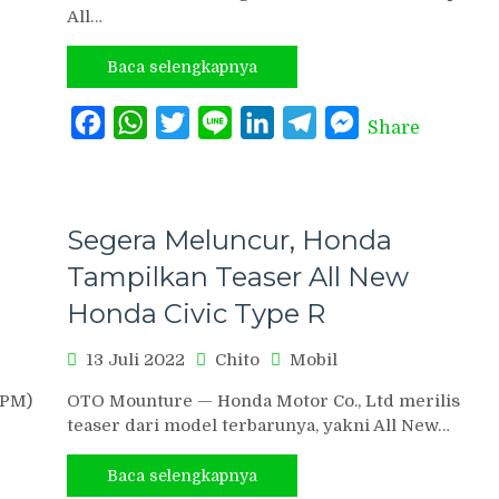
All…
Baca selengkapnya
Facebook
WhatsApp
Twitter
Line
LinkedIn
Telegram
Messenger
Share
Segera Meluncur, Honda
Tampilkan Teaser All New
Honda Civic Type R
13 Juli 2022
Chito
Mobil
HPM)
OTO Mounture — Honda Motor Co., Ltd merilis
teaser dari model terbarunya, yakni All New…
Baca selengkapnya