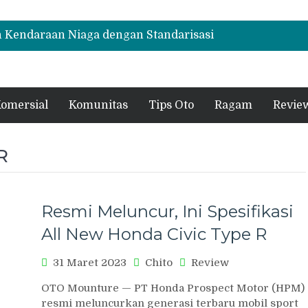
 Kendaraan Niaga dengan Standarisasi
lenge 2026 Lahirkan Pengemudi Truk
e Jepang
rray EM-i Mulai Rp514 Ribu per Bulan,
omersial
Komunitas
Tips Oto
Ragam
Revie
00 Km
R
Resmi Meluncur, Ini Spesifikasi
All New Honda Civic Type R
31 Maret 2023
Chito
Review
OTO Mounture — PT Honda Prospect Motor (HPM)
resmi meluncurkan generasi terbaru mobil sport