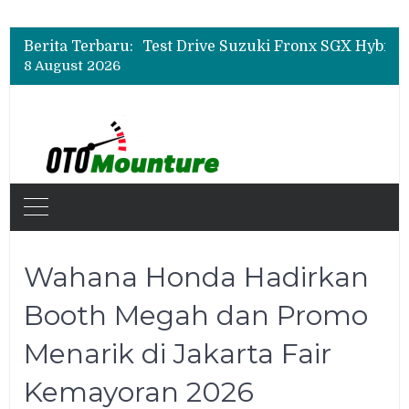
Beli Mobil Jangan Cuma Lihat Cicilan, TAF dan OJK Tekankan Pentingnya Literasi Keuangan
Test Drive Suzuki Fronx SGX Hybrid Kuro di GIIAS 2026, Peserta Soroti Desain Sporty dan DVR
Berita Terbaru:
Leapmotor Mulai Perakitan Lokal di Indonesia, B10 dan C10 Jadi Model Perdana
8 August 2026
Beli Mobil Jangan Cuma Lihat Cicilan, TAF dan OJK Tekankan Pentingnya Literasi Keuangan
Wahana Honda Hadirkan
Booth Megah dan Promo
Menarik di Jakarta Fair
Kemayoran 2026