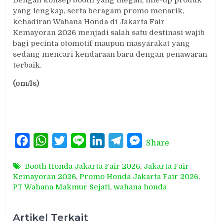
yang lengkap, serta beragam promo menarik,
kehadiran Wahana Honda di Jakarta Fair
Kemayoran 2026 menjadi salah satu destinasi wajib
bagi pecinta otomotif maupun masyarakat yang
sedang mencari kendaraan baru dengan penawaran
terbaik.
(om/ls)
Facebook
WhatsApp
Twitter
Line
LinkedIn
Telegram
Messenger
Share
Booth Honda Jakarta Fair 2026
,
Jakarta Fair
Kemayoran 2026
,
Promo Honda Jakarta Fair 2026
,
PT Wahana Makmur Sejati
,
wahana honda
Artikel Terkait