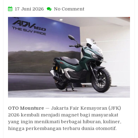
on
17 Juni 2026
No Comment
Wahana
Honda
Hadirkan
Booth
Megah
dan
Promo
Menarik
di
Jakarta
Fair
Kemayoran
2026
OTO Mounture
— Jakarta Fair Kemayoran (JFK)
2026 kembali menjadi magnet bagi masyarakat
yang ingin menikmati berbagai hiburan, kuliner,
hingga perkembangan terbaru dunia otomotif.