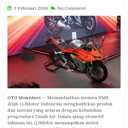
on
5 Februari 2026
No Comment
QJMotor
Tampilkan
Motor
Adventure
dan
Sport
250cc
Terbaru
di
IIMS
2026
OTO Mounture
— Memanfaatkan momen IIMS
2026, QJMotor Indonesia menghadirkan produk
dan inovasi yang selaras dengan kebutuhan
pengendara Tanah Air. Dalam ajang otomotif
tahunan ini, QJMotor menampilkan motor