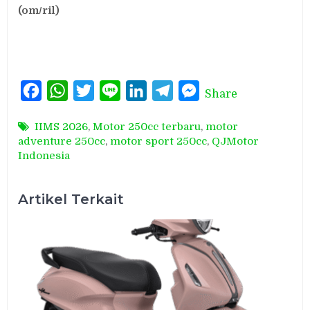
(om/ril)
Facebook
WhatsApp
Twitter
Line
LinkedIn
Telegram
Messenger
Share
IIMS 2026
,
Motor 250cc terbaru
,
motor
adventure 250cc
,
motor sport 250cc
,
QJMotor
Indonesia
Artikel Terkait