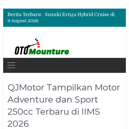
Mitsubishi Fuso eCanter Melaju di Bisnis Logistik, Fastana Jadi Pengguna Baru
Suzuki Ertiga Hybrid Cruise di GIIAS 2026, MPV 7 Penumpang yang Tawarkan Efisiensi dan Kemewahan
Berita Terbaru:
Mitsubishi Fuso Dorong Armada Minim Downtime lewat VIP Fleet Training 2026
9 August 2026
Mitsubishi Fuso eCanter Melaju di Bisnis Logistik, Fastana Jadi Pengguna Baru
Suzuki Ertiga Hybrid Cruise di GIIAS 2026, MPV 7 Penumpang yang Tawarkan Efisiensi dan Kemewahan
QJMotor Tampilkan Motor
Adventure dan Sport
250cc Terbaru di IIMS
2026