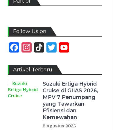
Part of
Follow Us on
Facebook
Instagram
TikTok
Twitter
YouTube
Channel
Artikel Terbaru
Suzuki Ertiga Hybrid
Cruise di GIIAS 2026,
MPV 7 Penumpang
yang Tawarkan
Efisiensi dan
Kemewahan
9 Agustus 2026