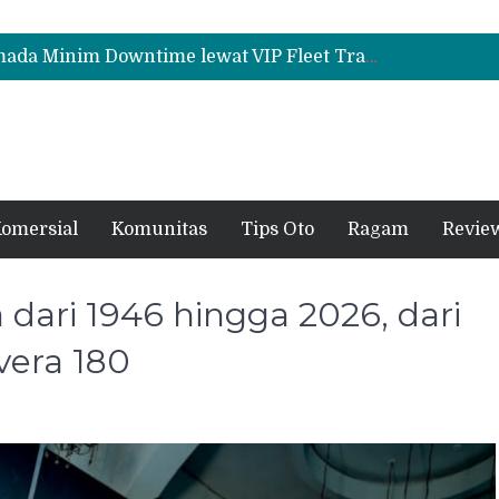
Mitsubishi Fuso eCanter Melaju di Bisnis Logistik, Fastana Jadi Pengguna Baru
Suzuki Ertiga Hybrid Cruise di GIIAS 2026, MPV 7 Penumpang yang Tawarkan Efisiensi dan Kemewahan
Mitsubishi Fuso Dorong Armada Minim Downtime lewat VIP Fleet Training 2026
Mitsubishi Fuso eCanter Melaju di Bisnis Logistik, Fastana Jadi Pengguna Baru
Suzuki Ertiga Hybrid Cruise di GIIAS 2026, MPV 7 Penumpang yang Tawarkan Efisiensi dan Kemewahan
omersial
Komunitas
Tips Oto
Ragam
Revie
 dari 1946 hingga 2026, dari
vera 180