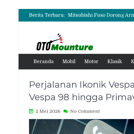
Berita Terbaru:
Beranda
Mobil
Motor
Klasik
K
Perjalanan Ikonik Vespa
Vespa 98 hingga Prima
on
2 Mei 2026
No Comment
Perjalanan
Ikonik
Vespa