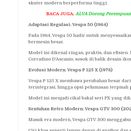
skuter modern berperforma tinggi.
BACA JUGA:
ALVA Dorong Perempuan L
Adaptasi Regulasi: Vespa 50 (1964)
Pada 1964, Vespa 50 hadir untuk menyesuaika
bermesin besar.
Model ini dikenal ringan, praktis, dan efisien
Corradino D’Ascanio, sosok di balik desain iko
Evolusi Modern: Vespa P 125 X (1978)
Vespa P 125 X membawa perubahan besar dari 
terintegrasi, hingga opsi pelumasan terpisah 
Model ini menjadi cikal bakal seri PX yang dike
Sentuhan Retro Modern: Vespa GTV 300 (202
Masuk era modern, Vespa GTV 300 menggabung
Ciri khas seperti lampu depan di spatbor dan s