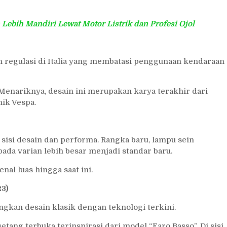
ebih Mandiri Lewat Motor Listrik dan Profesi Ojol
n regulasi di Italia yang membatasi penggunaan kendaraan
. Menariknya, desain ini merupakan karya terakhir dari
nik Vespa.
sisi desain dan performa. Rangka baru, lampu sein
pada varian lebih besar menjadi standar baru.
nal luas hingga saat ini.
3)
kan desain klasik dengan teknologi terkini.
etang terbuka terinspirasi dari model “Faro Basso”. Di sisi