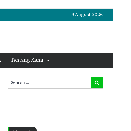
9 August 2026
w
Tentang Kami
Search
Search
for: