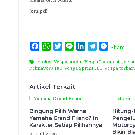
(om/pd)
Facebook
WhatsApp
Twitter
Line
LinkedIn
Telegram
Messenger
Share
evolusi Vespa
,
motor Vespa Indonesia
,
seja
Primavera 180
,
Vespa Sprint 180
,
Vespa terbar
Artikel Terkait
Bingung Pilih Warna
Hitung-
Yamaha Grand Filano? Ini
Pengelu
Karakter Setiap Pilihannya
Motorcy
Bikin Bi
22 Juli 2026