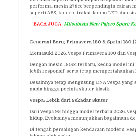
performa, mesin 278cc berpendingin cairan m
seperti ABS, kontrol traksi, lampu LED, dan si
BACA JUGA:
Mitsubishi New Pajero Sport: 
Generasi Baru: Primavera 180 & Sprint 180 
Memasuki 2026, Vespa Primavera 180 dan Vesp
Dengan mesin 180cc terbaru, kedua model ini
lebih responsif, serta tetap mempertahankan 
Desainnya tetap mengusung DNA Vespa yang st
muda hingga pecinta skuter klasik.
Vespa: Lebih dari Sekadar Skuter
Dari Vespa 98 hingga model terbaru 2026, Ve
hidup. Evolusinya menunjukkan bagaimana desai
Di tengah persaingan kendaraan modern, Ves
lekang oleh waktu.