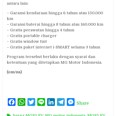
antara lain:
– Garansi kendaraan hingga 6 tahun atau 150.000
km
– Garansi baterai hingga 8 tahun atau 160.000 km
– Gratis perawatan hingga 4 tahun
– Gratis portable charger
– Gratis window tint
– Gratis paket internet i-SMART selama 3 tahun
Program tersebut berlaku dengan syarat dan
ketentuan yang ditetapkan MG Motor Indonesia.
(om/ns)
Facebook
WhatsApp
Twitter
Line
LinkedIn
Telegram
Messenger
Share
harga MGS5 EV
,
MG motor indonesia
,
MGS5 EV
,