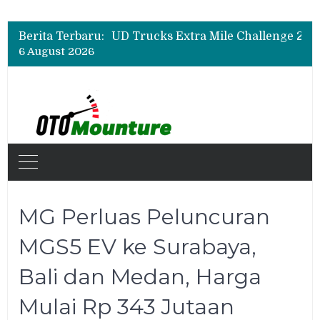
Hino Tingkatkan Keamanan Kendaraan Niaga dengan Standarisasi Karoseri
UD Trucks Extra Mile Challenge 2026 Lahirkan Pengemudi Truk Terbaik, Crisanto Melaju ke Jepang
Berita Terbaru:
Biaya Operasional Geely Starray EM-i Mulai Rp514 Ribu per Bulan, Jarak Tempuh Tembus 1.000 Km
6 August 2026
Hino Tingkatkan Keamanan Kendaraan Niaga dengan Standarisasi Karoseri
MG Perluas Peluncuran
MGS5 EV ke Surabaya,
Bali dan Medan, Harga
Mulai Rp 343 Jutaan