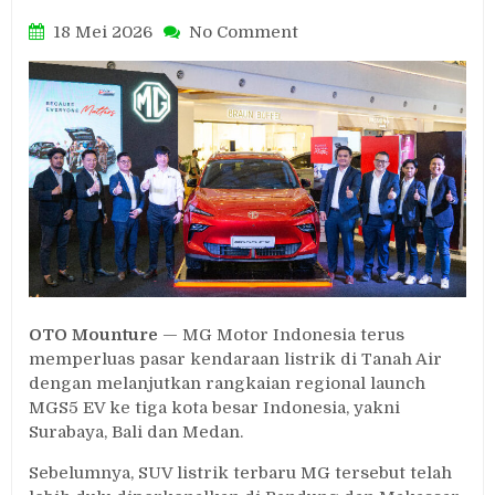
on
18 Mei 2026
No Comment
MG
Perluas
Peluncuran
MGS5
EV
ke
Surabaya,
Bali
dan
Medan,
Harga
Mulai
Rp
OTO Mounture
— MG Motor Indonesia terus
343
memperluas pasar kendaraan listrik di Tanah Air
Jutaan
dengan melanjutkan rangkaian regional launch
MGS5 EV ke tiga kota besar Indonesia, yakni
Surabaya, Bali dan Medan.
Sebelumnya, SUV listrik terbaru MG tersebut telah