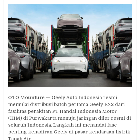
Geely
EX2
Mulai
Dikirim
ke
Diler,
Produksi
Lokal
di
Purwakarta
Dikebut
OTO Mounture
— Geely Auto Indonesia resmi
memulai distribusi batch pertama Geely EX2 dari
fasilitas perakitan PT Handal Indonesia Motor
(HIM) di Purwakarta menuju jaringan diler resmi di
seluruh Indonesia. Langkah ini menandai fase
penting kehadiran Geely di pasar kendaraan listrik
Tanah Air.