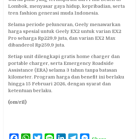
Lombok, menyasar gaya hidup, kepribadian, serta
tren fashion generasi muda Indonesia.
Selama periode peluncuran, Geely menawarkan
harga spesial untuk Geely EX2 untuk varian EX2
Pro seharga Rp229,9 juta, dan varian EX2 Max
dibanderol Rp259,9 juta.
Setiap unit dilengkapi gratis home charger dan
portable charger, serta Emergency Roadside
Assistance (ERA) selama 3 tahun tanpa batasan
kilometer. Program harga dan benefit ini berlaku
hingga 15 Februari 2026, dengan syarat dan
ketentuan berlaku.
(om/ril)
Facebook
WhatsApp
Twitter
Line
LinkedIn
Telegram
Messenger