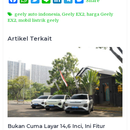
Share
geely auto indonesia
,
Geely EX2
,
harga Geely
EX2
,
mobil listrik geely
Artikel Terkait
Bukan Cuma Layar 14,6 Inci, Ini Fitur