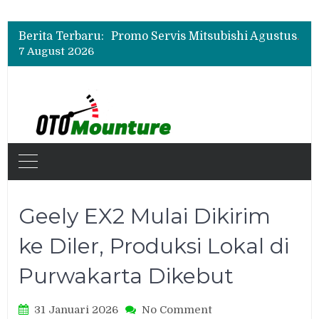
Bukan Cuma Layar 14,6 Inci, Ini Fitur Pintar Changan Nevo Q05 yang Dibanderol Rp309 Juta
Promo Servis Mitsubishi Agustus 2026, Ada Diskon ESP dan Bodi & Cat Kilau Merdeka
Berita Terbaru:
Suzuki XL7 Terbaru Jadi Favorit Test Drive di GIIAS 2026, Ini Fitur yang Paling Dipuji
7 August 2026
Bukan Cuma Layar 14,6 Inci, Ini Fitur Pintar Changan Nevo Q05 yang Dibanderol Rp309 Juta
Geely EX2 Mulai Dikirim
ke Diler, Produksi Lokal di
Purwakarta Dikebut
on
31 Januari 2026
No Comment