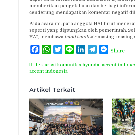
memberikan pengetahuan dan berbagi informa
cenderung mendapatkan komentar negatif di
Pada acara ini, para anggota HAI turut mener
seperti yang digaungkan oleh pemerintah. S
HAI, membawa
hand sanitizer
masing-masing s
Facebook
WhatsApp
Twitter
Line
LinkedIn
Telegram
Messenger
Share
deklarasi komunitas hyundai accent indone
accent indonesia
Artikel Terkait