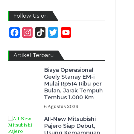
Follow Us on
Facebook
Instagram
TikTok
Twitter
YouTube
Channel
Artikel Terbaru
Biaya Operasional
Geely Starray EM-i
Mulai Rp514 Ribu per
Bulan, Jarak Tempuh
Tembus 1.000 Km
6 Agustus 2026
All-New Mitsubishi
Pajero Siap Debut,
Usung Kemampuan