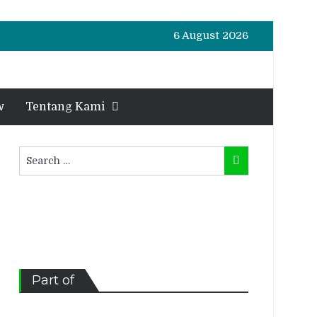
6 August 2026
w
Tentang Kami
Search
Search
for:
Part of