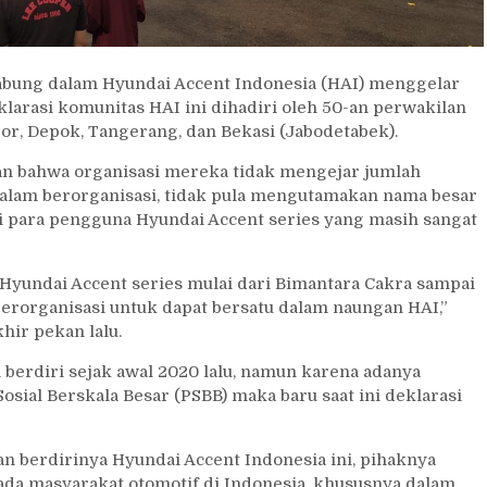
bung dalam Hyundai Accent Indonesia (HAI) menggelar
eklarasi komunitas HAI ini dihadiri oleh 50-an perwakilan
or, Depok, Tangerang, dan Bekasi (Jabodetabek).
n bahwa organisasi mereka tidak mengejar jumlah
am berorganisasi, tidak pula mengutamakan nama besar
 para pengguna Hyundai Accent series yang masih sangat
Hyundai Accent series mulai dari Bimantara Cakra sampai
erorganisasi untuk dapat bersatu dalam naungan HAI,”
hir pekan lalu.
 berdiri sejak awal 2020 lalu, namun karena adanya
sial Berskala Besar (PSBB) maka baru saat ini deklarasi
 berdirinya Hyundai Accent Indonesia ini, pihaknya
ada masyarakat otomotif di Indonesia, khususnya dalam