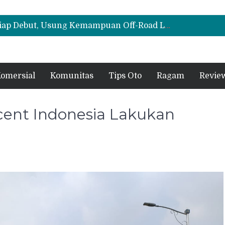
Cloud EV SE, Harga Mulai Rp299 Juta
Biaya Operasional Geely Starray EM-i Mulai Rp514 Ribu per Bulan, Jarak Tempuh Tembus 1.000 Km
All-New Mitsubishi Pajero Siap Debut, Usung Kemampuan Off-Road Lebih Tangguh
Cloud EV SE, Harga Mulai Rp299 Juta
Biaya Operasional Geely Starray EM-i Mulai Rp514 Ribu per Bulan, Jarak Tempuh Tembus 1.000 Km
omersial
Komunitas
Tips Oto
Ragam
Revie
ent Indonesia Lakukan