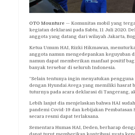
OTO Mounture
— Komunitas mobil yang terga
kegiatan deklarasi pada Sabtu, 11 Juli 2020. D
anggota yang datang dari wilayah Jakarta, Bog
Ketua Umum HAI, Rizki Hikmawan, menuturka
anggota namun mengedepankan keguyuban dal
namun dapat memberikan manfaat positif bagi
banyak tersebar di seluruh Indonesia.
“Selain tentunya ingin menyatukan pengguna 
dengan Hyundai Avega yang memiliki hasrat b
tuturnya pada acara deklarasi di Tangerang, ak
Lebih lanjut dia menjelaskan bahwa HAI sudah
pandemi Covid-19 dan kebijakan Pembatasan So
secara resmi dapat terlaksana.
Sementara Humas HAI, Deden, berharap dengan
dapat turut memberikan kontribusi nyata kep