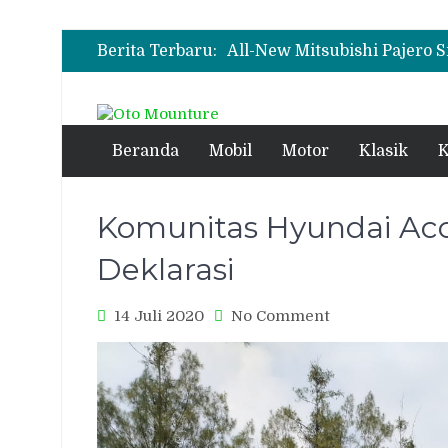
Wuling Tambah Varian New 
Berita Terbaru:
Wuling Tambah Varian New 
Beranda
Mobil
Motor
Klasik
K
Komunitas Hyundai Acc
Deklarasi
on
14 Juli 2020
No Comment
Komunitas
Hyundai
Accent
Indonesia
Lakukan
Deklarasi