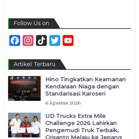
Follow Us on
Facebook
Instagram
TikTok
Twitter
YouTube
Channel
Artikel Terbaru
Hino Tingkatkan Keamanan
Kendaraan Niaga dengan
Standarisasi Karoseri
6 Agustus 2026
UD Trucks Extra Mile
Challenge 2026 Lahirkan
Pengemudi Truk Terbaik,
Crisanto Melaju ke Jepang