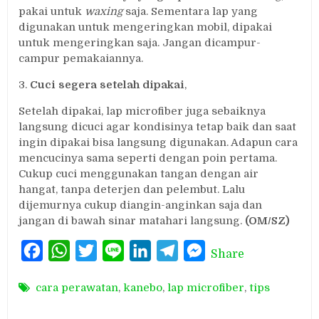
pakai untuk
waxing
saja. Sementara lap yang
digunakan untuk mengeringkan mobil, dipakai
untuk mengeringkan saja. Jangan dicampur-
campur pemakaiannya.
3.
Cuci segera setelah dipakai
,
Setelah dipakai, lap microfiber juga sebaiknya
langsung dicuci agar kondisinya tetap baik dan saat
ingin dipakai bisa langsung digunakan. Adapun cara
mencucinya sama seperti dengan poin pertama.
Cukup cuci menggunakan tangan dengan air
hangat, tanpa deterjen dan pelembut. Lalu
dijemurnya cukup diangin-anginkan saja dan
jangan di bawah sinar matahari langsung.
(OM/SZ)
Facebook
WhatsApp
Twitter
Line
LinkedIn
Telegram
Messenger
Share
cara perawatan
,
kanebo
,
lap microfiber
,
tips