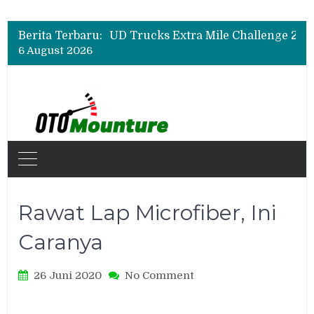
Hino Tingkatkan Keamanan Kendaraan Niaga dengan Standarisasi Karoseri
UD Trucks Extra Mile Challenge 2026 Lahirkan Pengemudi Truk Terbaik, Crisanto Melaju ke Jepang
Berita Terbaru:
Biaya Operasional Geely Starray EM-i Mulai Rp514 Ribu per Bulan, Jarak Tempuh Tembus 1.000 Km
6 August 2026
Hino Tingkatkan Keamanan Kendaraan Niaga dengan Standarisasi Karoseri
Rawat Lap Microfiber, Ini
Caranya
on
26 Juni 2020
No Comment
Rawat
Lap